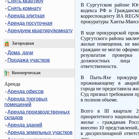
Снять квартиру
В Сургутском районе Ю
Снять комнату
кодекса РФ и Гражданско
Аренда элитная
корреспонденту ИА REGN
прокуратуры Ханты-Манси
Аренда посуточная
Арендуем квартиру/комнату
В ходе прокурорской пров
Сургутского района заклю
Загородная
жилые помещения, не вве
граждане не могли оформи
Дома, дачи
результатам проверки
Продажа участков
должностных лица 
ответственности.
Коммерческая
В Пыть-Яхе прокурор
проживающему в аварий
Аренда
города не предоставила ж
Аренда офисов
Суд признал требования п
Аренда торговых
в полном объеме.
помещений
Всего в III квартале 
Аренда производственных
приоритетного национальн
складов
жилье - гражданам Росс
Аренда зданий
внесено 10 представлений,
Аренда земельных участков
к дисциплинарной ответс
лиц.