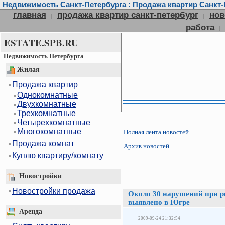
Недвижимость Санкт-Петербурга : Продажа квартир Санкт-П
главная
продажа квартир санкт-петербург
нов
|
|
работа
|
ESTATE.SPB.RU
Недвижимость Петербурга
Жилая
Продажа квартир
Однокомнатные
Двухкомнатные
Трехкомнатные
Четырехкомнатные
Многокомнатные
Полная лента новостей
Продажа комнат
Архив новостей
Куплю квартиру/комнату
Новостройки
Новостройки продажа
Около 30 нарушений при р
выявлено в Югре
Аренда
2009-09-24 21:32:54