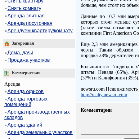
Снять квартиру
больше, чем стоят их объе
Снять комнату
Аренда элитная
Данные по 10,7 млн амер
которых стоят меньше с
Аренда посуточная
(такие займы называют un
Арендуем квартиру/комнату
компании First American Co
Загородная
Еще 2,3 млн американцев 
черты. Таким образом, 
Дома, дачи
порядка 28% держателей 
Продажа участков
Большинство 'подводных
штаты: Невада (65%), Ар
Коммерческая
(37%) и Калифорния (35%)
Аренда
newsru.com Недвижимость
Аренда офисов
http://realty.newsru.com
Аренда торговых
помещений
Комментарии
Аренда производственных
складов
Аренда зданий
Аренда земельных участков