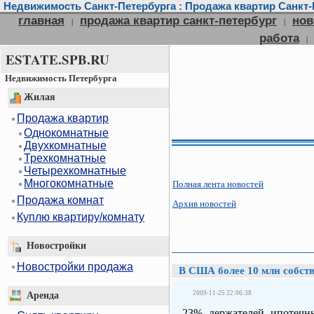
Недвижимость Санкт-Петербурга : Продажа квартир Санкт-П
главная
продажа квартир санкт-петербург
нов
|
|
работа
|
ESTATE.SPB.RU
Недвижимость Петербурга
Жилая
Продажа квартир
Однокомнатные
Двухкомнатные
Трехкомнатные
Четырехкомнатные
Многокомнатные
Полная лента новостей
Продажа комнат
Архив новостей
Куплю квартиру/комнату
Новостройки
Новостройки продажа
В США более 10 млн собств
2009-11-25 22:06:38
Аренда
23% держателей ипотеч