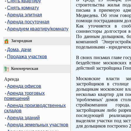
Снять квартиру
строительства жилья по
Снять комнату
письма в приемную адм
Аренда элитная
Медведева. Об этом гово
помощи пострадавшим дол
Аренда посуточная
Как уточняется в соо
Арендуем квартиру/комнату
соинвесторы долгостроя 
По данным дольщиков, бо
Загородная
компанией 'Энергострой
подельниками - юридическ
Дома, дачи
Продажа участков
В своих письмах главе го
бездействие московских 
действий застройщика Ген
Коммерческая
Московские власти за
Аренда
застройщиков в столице
Аренда офисов
дольщикам московские вла
Аренда торговых
несколько квартир для п
помещений
'проблемных' домов сто
стройкомпании город
Аренда производственных
застройщикам либо разре
складов
последующей реализаци
Аренда зданий
выделяли участки под зас
Аренда земельных участков
для дольщиков построено 2