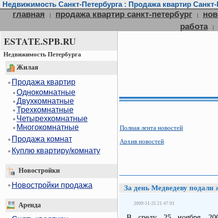
Недвижимость Санкт-Петербурга : Продажа квартир Санкт-П
главная
продажа квартир санкт-петербург
нов
|
|
работа
|
ESTATE.SPB.RU
Недвижимость Петербурга
Жилая
Продажа квартир
Однокомнатные
Двухкомнатные
Трехкомнатные
Четырехкомнатные
Многокомнатные
Полная лента новостей
Продажа комнат
Архив новостей
Куплю квартиру/комнату
Новостройки
Новостройки продажа
За день Медведеву подали
2009-11-25 21:47:01
Аренда
В среду, 25 ноября, 20