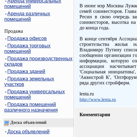
Аренда универсальных
В июне мэр Москвы Лужков
помещений
семей соинвесторов. Глав
Аренда различных
Ресин в свою очередь за
помещений
соинвесторов, высотка на
до конца года.
Продажа
Продажа офисов
В конце сентября Ассоци
строительства жилья н
Продажа торговых
Владимиру Путину списо
помещений
сообщении организации го
Продажа производственных
информации, которую оз
складов
ассоциации насчитыва
Продажа зданий
'Социальная инициатива', 
'Аквистрой К', 'Оптфорум'
Продажа земельных
ряда других стройфирм.
участков
Продажа универсальных
lenta.ru
помещений
http://www.lenta.ru
Продажа помещений
различного назначения
Комментарии
Доска объявлений
Доска объявлений