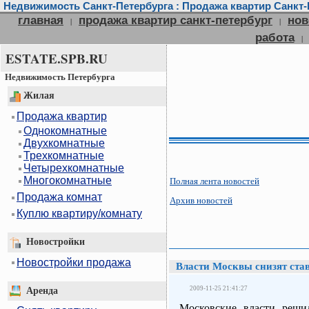
Недвижимость Санкт-Петербурга : Продажа квартир Санкт-П
главная
продажа квартир санкт-петербург
нов
|
|
работа
|
ESTATE.SPB.RU
Недвижимость Петербурга
Жилая
Продажа квартир
Однокомнатные
Двухкомнатные
Трехкомнатные
Четырехкомнатные
Многокомнатные
Полная лента новостей
Продажа комнат
Архив новостей
Куплю квартиру/комнату
Новостройки
Новостройки продажа
Власти Москвы снизят ста
2009-11-25 21:41:27
Аренда
Московские власти реши