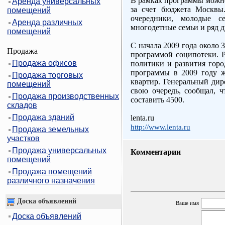
В рамках программы можно
Аренда универсальных
за счет бюджета Москвы.
помещений
очередники, молодые с
Аренда различных
многодетные семьи и ряд д
помещений
С начала 2009 года около 
Продажа
программой соципотеки. Р
Продажа офисов
политики и развития горо
программы в 2009 году ж
Продажа торговых
квартир. Генеральный дир
помещений
свою очередь, сообщал, ч
Продажа производственных
составить 4500.
складов
Продажа зданий
lenta.ru
http://www.lenta.ru
Продажа земельных
участков
Продажа универсальных
Комментарии
помещений
Продажа помещений
различного назначения
Доска объявлений
Ваше имя
Доска объявлений