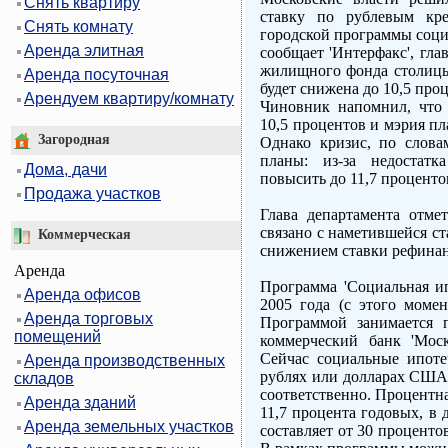
Снять квартиру
ставку по рублевым кре
Снять комнату
городской программы соци
Аренда элитная
сообщает 'Интерфакс', гл
жилищного фонда столицы 
Аренда посуточная
будет снижена до 10,5 про
Арендуем квартиру/комнату
Чиновник напомнил, что 
10,5 процентов и мэрия пл
Загородная
Однако кризис, по слова
планы: из-за недостатк
Дома, дачи
повысить до 11,7 проценто
Продажа участков
Глава департамента отме
связано с наметившейся ст
Коммерческая
снижением ставки рефина
Аренда
Программа 'Социальная ип
Аренда офисов
2005 года (с этого момен
Аренда торговых
Программой занимается 
помещений
коммерческий банк 'Моск
Сейчас социальные ипоте
Аренда производственных
рублях или долларах США н
складов
соответственно. Процентная
Аренда зданий
11,7 процента годовых, в 
Аренда земельных участков
составляет от 30 проценто