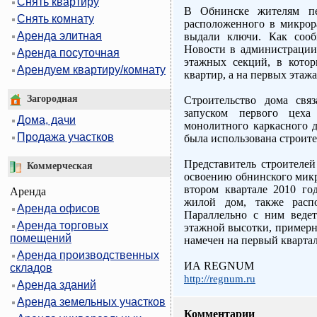
Снять квартиру
В Обнинске жителям пе
Снять комнату
расположенного в микрор
Аренда элитная
выдали ключи. Как со
Новости в администрации
Аренда посуточная
этажных секций, в котор
Арендуем квартиру/комнату
квартир, а на первых этаж
Загородная
Строительство дома св
запуском первого цеха
Дома, дачи
монолитного каркасного 
Продажа участков
была использована строите
Представитель строителе
Коммерческая
освоению обнинского микр
втором квартале 2010 го
Аренда
жилой дом, также расп
Аренда офисов
Параллельно с ним ведетс
Аренда торговых
этажной высотки, примерн
помещений
намечен на первый квартал
Аренда производственных
ИА REGNUM
складов
http://regnum.ru
Аренда зданий
Аренда земельных участков
Комментарии