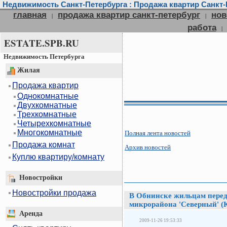
Недвижимость Санкт-Петербурга : Продажа квартир Санкт-П
главная
продажа квартир санкт-петербург
нов
|
|
работа
|
ESTATE.SPB.RU
Недвижимость Петербурга
Жилая
Продажа квартир
Однокомнатные
Двухкомнатные
Трехкомнатные
Четырехкомнатные
Многокомнатные
Полная лента новостей
Продажа комнат
Архив новостей
Куплю квартиру/комнату
Новостройки
Новостройки продажа
В Обнинске жильцам перед
микрорайона 'Северный' (
Аренда
2009-11-26 19:53:33