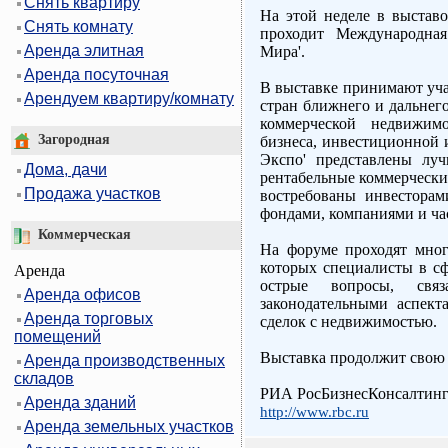
Снять квартиру
На этой неделе в выставо
Снять комнату
проходит Международная
Аренда элитная
Мира'.
Аренда посуточная
В выставке принимают уча
Арендуем квартиру/комнату
стран ближнего и дальнего
коммерческой недвижимо
Загородная
бизнеса, инвестиционной 
Экспо' представлены лу
Дома, дачи
рентабельные коммерчески
Продажа участков
востребованы инвестора
фондами, компаниями и ч
Коммерческая
На форуме проходят мног
которых специалисты в с
Аренда
острые вопросы, свя
Аренда офисов
законодательными аспек
Аренда торговых
сделок с недвижимостью.
помещений
Выставка продолжит свою р
Аренда производственных
складов
РИА РосБизнесКонсалтин
Аренда зданий
http://www.rbc.ru
Аренда земельных участков