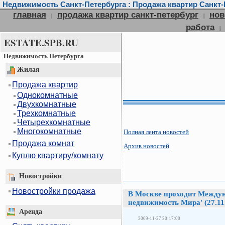
Недвижимость Санкт-Петербурга : Продажа квартир Санкт-П
главная
продажа квартир санкт-петербург
нов
|
|
работа
|
ESTATE.SPB.RU
Недвижимость Петербурга
Жилая
Продажа квартир
Однокомнатные
Двухкомнатные
Трехкомнатные
Четырехкомнатные
Многокомнатные
Полная лента новостей
Продажа комнат
Архив новостей
Куплю квартиру/комнату
Новостройки
Новостройки продажа
В Москве проходит Междун
недвижимость Мира' (27.11
Аренда
2009-11-27 20:17:00