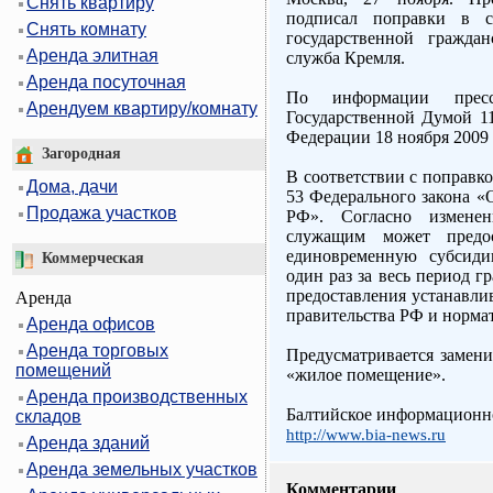
Снять квартиру
подписал поправки в с
Снять комнату
государственной гражда
Аренда элитная
служба Кремля.
Аренда посуточная
По информации пресс
Арендуем квартиру/комнату
Государственной Думой 11
Федерации 18 ноября 2009 
Загородная
В соответствии с поправко
Дома, дачи
53 Федерального закона «
Продажа участков
РФ». Согласно изменен
служащим может предос
единовременную субсид
Коммерческая
один раз за весь период 
предоставления устанавли
Аренда
правительства РФ и норма
Аренда офисов
Аренда торговых
Предусматривается замен
помещений
«жилое помещение».
Аренда производственных
Балтийское информационно
складов
http://www.bia-news.ru
Аренда зданий
Аренда земельных участков
Комментарии