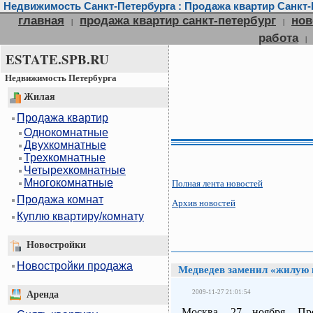
Недвижимость Санкт-Петербурга : Продажа квартир Санкт-П
главная
продажа квартир санкт-петербург
нов
|
|
работа
|
ESTATE.SPB.RU
Недвижимость Петербурга
Жилая
Продажа квартир
Однокомнатные
Двухкомнатные
Трехкомнатные
Четырехкомнатные
Многокомнатные
Полная лента новостей
Продажа комнат
Архив новостей
Куплю квартиру/комнату
Новостройки
Новостройки продажа
Медведев заменил «жилую
2009-11-27 21:01:54
Аренда
Москва, 27 ноября. Пр