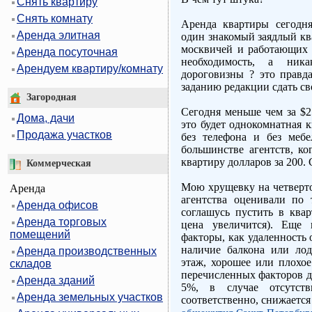
Снять квартиру
Снять комнату
Аренда квартиры сегодня
Аренда элитная
один знакомый заядлый кв
москвичей и работающих 
Аренда посуточная
необходимость, а ник
Арендуем квартиру/комнату
дороговизны ? это правда
заданию редакции сдать сво
Загородная
Сегодня меньше чем за $2
Дома, дачи
это будет однокомнатная к
Продажа участков
без телефона и без меб
большинстве агентств, ко
квартиру долларов за 200. 
Коммерческая
Мою хрущевку на четверто
Аренда
агентства оценивали по 
Аренда офисов
соглашусь пустить в квар
Аренда торговых
цена увеличится). Еще 
помещений
факторы, как удаленность о
наличие балкона или лод
Аренда производственных
этаж, хорошее или плохо
складов
перечисленных факторов д
Аренда зданий
5%, в случае отсутств
Аренда земельных участков
соответственно, снижаетс