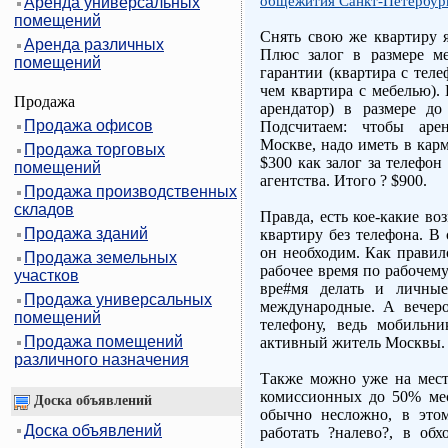
общежития Санкт-Петербур
Аренда универсальных
помещений
Снять свою же квартиру я
Аренда различных
Плюс залог в размере ме
помещений
гарантии (квартира с теле
чем квартира с мебелью).
Продажа
арендатор) в размере д
Продажа офисов
Подсчитаем: чтобы аре
Москве, надо иметь в кар
Продажа торговых
$300 как залог за телефон
помещений
агентства. Итого ? $900.
Продажа производственных
складов
Правда, есть кое-какие в
Продажа зданий
квартиру без телефона. В 
он необходим. Как правил
Продажа земельных
рабочее время по рабочем
участков
вре#мя делать и личные
Продажа универсальных
международные. А вечер
помещений
телефону, ведь мобильн
Продажа помещений
активный житель Москвы.
различного назначения
Также можно уже на мест
комиссионных до 50% мес
Доска объявлений
обычно несложно, в это
Доска объявлений
работать ?налево?, в об