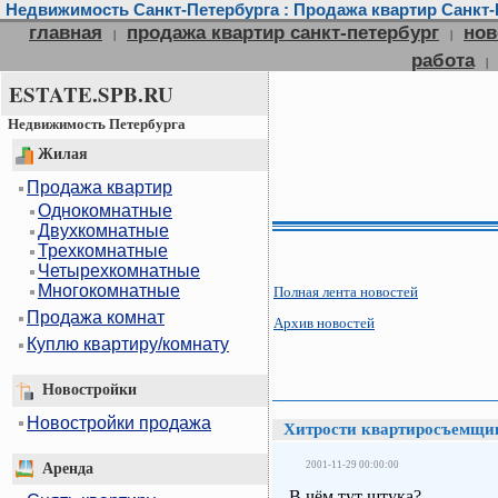
Недвижимость Санкт-Петербурга : Продажа квартир Санкт-П
главная
продажа квартир санкт-петербург
нов
|
|
работа
|
ESTATE.SPB.RU
Недвижимость Петербурга
Жилая
Продажа квартир
Однокомнатные
Двухкомнатные
Трехкомнатные
Четырехкомнатные
Многокомнатные
Полная лента новостей
Продажа комнат
Архив новостей
Куплю квартиру/комнату
Новостройки
Новостройки продажа
Хитрости квартиросъемщи
2001-11-29 00:00:00
Аренда
В чём тут штука?