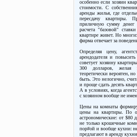
особенно если хозяин квар
стоимости. С собственни
аренды жилья, где отдел
пересдачу квартиры. П
приличную сумму денег 
расчета "базовой" ставки
квартире живет. Но многих
фирма отвечает за поведен
Определяя цену, агентс
арендодателя и повысить
советует хозяину квартиры
300 долларов, желая п
теоретически вероятен, но
быть. Это нелогично, счи
и проще сдать десять кварт
А в условиях, когда агент
с хозяином вообще не име
Цены на комнаты формиру
цены на квартиры. По о
астрономические: от $80 д
не только крошечные комн
пор#ой и вообще кухни: 
предлагают в аренду кухни