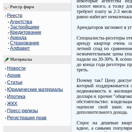
некоторые агентства не
хлопот много, а толку дл
Реестр фирм
требуют плату за 2-3 меся
Реестр
равно набегает немаленькая
Агентства
Застройщики
Арендаторов загоняют в у
Кредитование
Аренда
Специалисты-риэлтеры отме
Страхование
аренду квартир очень с
Алфавит
летний спад по сравнени
незначительным: цены упа
падали на 20-30%. К осени
Материалы
до конца года риэлтеры п
Новости
треть.
Архив
Почему так? Цену диктуе
Статьи
который поддерживается 
Юридические материалы
недвижимость и жилищно
доллара и прочие "общеэк
Ипотека
обстоятельство: владель
ЖКХ
оценили свой шанс на
Пресс-релизы
дополнительного дохода.
Регистрация прав
Спрос на дешевые квар
вдвое, а самыми популяр