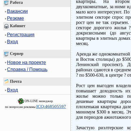
квартиры. На втором
Работа
двухкомнатные, за ними и
Вакансии
мало кого интересуют. По
элитном секторе спрос пр
Резюме
рост цен не так серьезен
Кабинет
секторе дорогого жилья 
докризисными (до авгу
Регистрация
квартиры в элитных домах 
Вход
месяц.
Сервер
Аренда же однокомнатной 
и Восток столицы) до $50
Новое на проекте
Ленинский проспект). Д
Справка / Помощь
районах сдаются в среднем
? по $500-630, в центре ? о
Почта
Рост цен выгоден владель
Вход
повышает доходность их
жилье можно только по
дешевые квартиры доро
ON-LINE менеджер
ICQ:468505597
плохенькая квартирка дале
по вопросам рекламы
минимум $300 в месяц. Эт
для периодов ажиотажного
Зачастую риэлтерские к