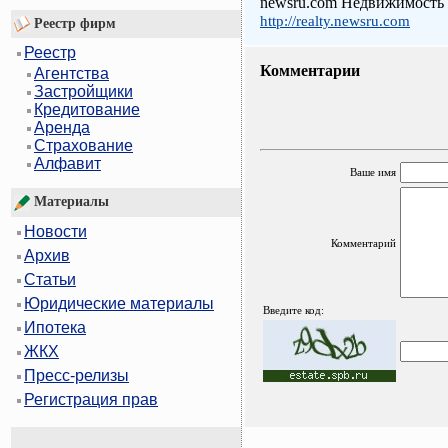
newsru.com Недвижимость
http://realty.newsru.com
Реестр фирм
Реестр
Комментарии
Агентства
Застройщики
Кредитование
Аренда
Страхование
Алфавит
Ваше имя
Материалы
Новости
Комментарий
Архив
Статьи
Юридические материалы
Введите код:
Ипотека
ЖКХ
Пресс-релизы
Регистрация прав