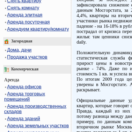
Снять квартиру
зафиксировала снижение 
Снять комнату
данным Мосгорстата, за 
Аренда элитная
4,4%, квартиры на втори
участники рынка недвижим
Аренда посуточная
падение - на 16-18% в руб
Арендуем квартиру/комнату
пострадал от кризиса пер
жилья: там ценники сниз
Загородная
daily.
Дома, дачи
Положительную динамику
Продажа участков
статистическая служба 
прирост цены в новостр
рынке - 74%. Даже по и
Коммерческая
стоимость 1 кв. м успела в
По итогам 2009 года це
Аренда
уверены в Мосгорстате. 
Аренда офисов
раскрывает.
Аренда торговых
помещений
Официальные данные уд
квартир, которые говорят 
Аренда производственных
Правда, каждый из них 
складов
потому разница между дан
Аренда зданий
примеру, по данным комп
Аренда земельных участков
вторичном рынке Москвы