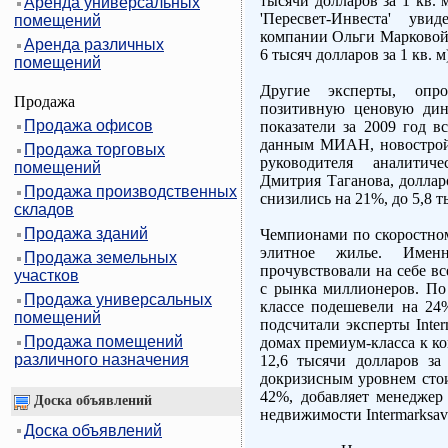
тысячи долларов за 1 кв.
Аренда универсальных
'Пересвет-Инвеста' уви
помещений
компании Ольги Марковой,
Аренда различных
6 тысяч долларов за 1 кв. м
помещений
Другие эксперты, опр
Продажа
позитивную ценовую дин
Продажа офисов
показатели за 2009 год в
данным МИАН, новострой
Продажа торговых
руководителя аналитич
помещений
Дмитрия Таганова, долла
Продажа производственных
снизились на 21%, до 5,8 ты
складов
Продажа зданий
Чемпионами по скоростном
элитное жилье. Имен
Продажа земельных
прочувствовали на себе вс
участков
с рынка миллионеров. По 
Продажа универсальных
классе подешевели на 24%
помещений
подсчитали эксперты Inter
Продажа помещений
домах премиум-класса к ко
различного назначения
12,6 тысячи долларов за
докризисным уровнем стои
42%, добавляет менеджер
Доска объявлений
недвижимости Intermarksav
Доска объявлений