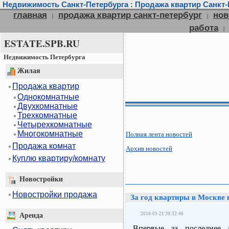
Недвижимость Санкт-Петербурга : Продажа квартир Санкт-П
главная
продажа квартир санкт-петербург
нов
|
|
работа
|
ESTATE.SPB.RU
Недвижимость Петербурга
Жилая
Продажа квартир
Однокомнатные
Двухкомнатные
Трехкомнатные
Четырехкомнатные
Многокомнатные
Полная лента новостей
Продажа комнат
Архив новостей
Куплю квартиру/комнату
Новостройки
Новостройки продажа
За год квартиры в Москве 
2010-01-21 20:32:46
Аренда
Впервые за последнее д