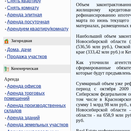
Снять квартиру
Объем законтрактова
Снять комнату
жилищному кредитов
Аренда элитная
рефинансированию ипоте
марта по июнь текущего г
Аренда посуточная
материалах, размещенных
Арендуем квартиру/комнату
Наибольший объем законт
Загородная
Новосибирской области (
(536,56 млн руб.), Омской
Дома, дачи
крае (333,42 млн руб.) и К
Продажа участков
Как уточнили аген
сформированные обязат
Коммерческая
которые будут предъявлены
Аренда
Суммарный объем уже реф
Аренда офисов
период с октября 2009
Аренда торговых
Сибирском федеральном ок
помещений
том числе в Красноярско
сумму 1 млрд 98 млн руб., 
Аренда производственных
Новосибирской области -
складов
области - на 658,9 млн ру
Аренда зданий
руб.
Аренда земельных участков
Real Estate информационн