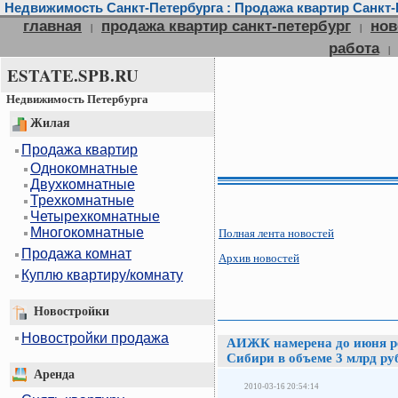
Недвижимость Санкт-Петербурга : Продажа квартир Санкт-П
главная
продажа квартир санкт-петербург
нов
|
|
работа
|
ESTATE.SPB.RU
Недвижимость Петербурга
Жилая
Продажа квартир
Однокомнатные
Двухкомнатные
Трехкомнатные
Четырехкомнатные
Многокомнатные
Полная лента новостей
Продажа комнат
Архив новостей
Куплю квартиру/комнату
Новостройки
Новостройки продажа
АИЖК намерена до июня р
Сибири в объеме 3 млрд ру
Аренда
2010-03-16 20:54:14