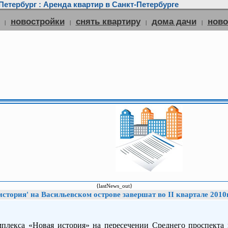
етербург : Аренда квартир в Санкт-Петербурге
новостройки
снять квартиру
дома дачи
нов
|
|
|
|
{lastNews_out}
стория' на Васильевском острове завершат во II квартале 2010
мплекса «Новая история» на пересечении Среднего проспекта