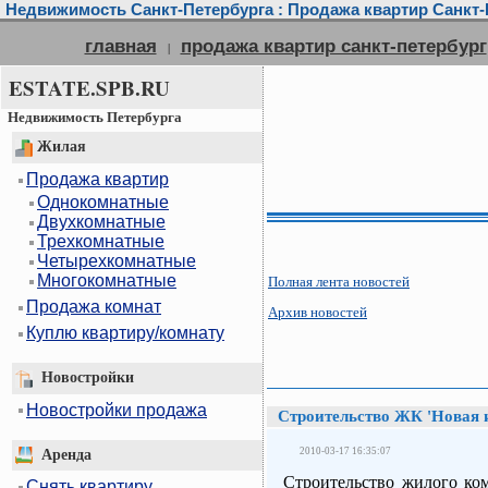
Недвижимость Санкт-Петербурга : Продажа квартир Санкт-П
главная
продажа квартир санкт-петербург
|
ESTATE.SPB.RU
Недвижимость Петербурга
Жилая
Продажа квартир
Однокомнатные
Двухкомнатные
Трехкомнатные
Четырехкомнатные
Многокомнатные
Полная лента новостей
Продажа комнат
Архив новостей
Куплю квартиру/комнату
Новостройки
Новостройки продажа
Строительство ЖК 'Новая и
2010-03-17 16:35:07
Аренда
Строительство жилого ко
Снять квартиру