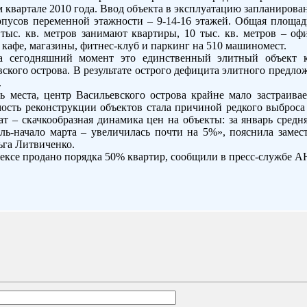
м квартале 2010 года. Ввод объекта в эксплуатацию запланирован
рпусов переменной этажности – 9-14-16 этажей. Общая площадь
0 тыс. кв. метров занимают квартиры, 10 тыс. кв. метров – о
кафе, магазины, фитнес-клуб и паркинг на 510 машиномест.
а сегодняшний момент это единственный элитный объект к
кого острова. В результате острого дефицита элитного предло
.
ь места, центр Васильевского острова крайне мало застраивае
мость реконструкции объектов стала причиной редкого выброса
ат – скачкообразная динамика цен на объекты: за январь средн
ль-начало марта – увеличилась почти на 5%», пояснила замест
га Литвиченко.
ексе продано порядка 50% квартир, сообщили в пресс-службе А