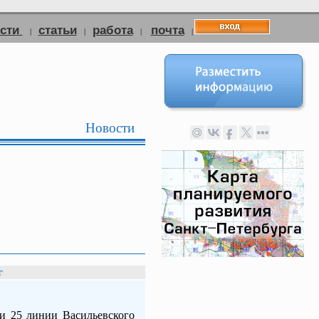
ости
статьи
работа
почта
|
|
|
|
Новости
г
 и 25 линии Васильевского