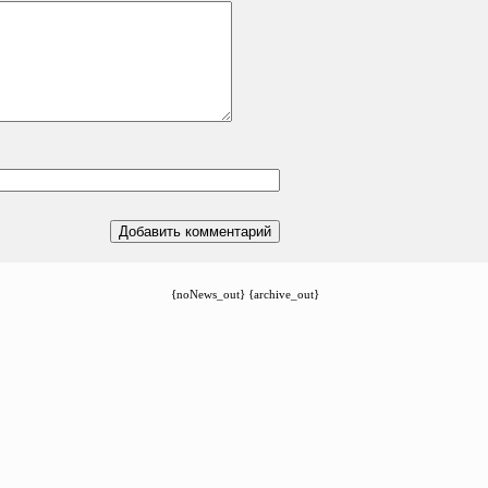
{noNews_out} {archive_out}