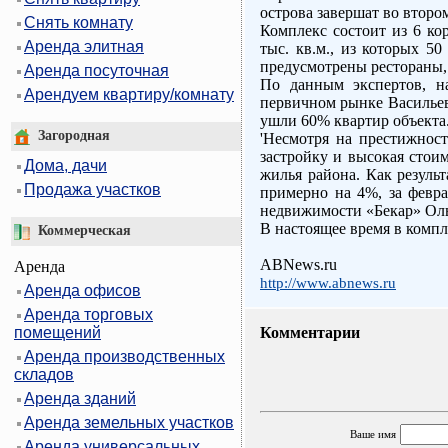
острова завершат во второ
Снять комнату
Комплекс состоит из 6 ко
Аренда элитная
тыс. кв.м., из которых 5
предусмотрены рестораны, 
Аренда посуточная
По данным экспертов, н
Арендуем квартиру/комнату
первичном рынке Васильевс
ушли 60% квартир объекта
Загородная
'Несмотря на престижност
застройку и высокая стои
Дома, дачи
жилья района. Как результ
Продажа участков
примерно на 4%, за февра
недвижимости «Бекар» Оль
В настоящее время в компл
Коммерческая
ABNews.ru
Аренда
http://www.abnews.ru
Аренда офисов
Аренда торговых
помещений
Комментарии
Аренда производственных
складов
Аренда зданий
Аренда земельных участков
Ваше имя
Аренда универсальных