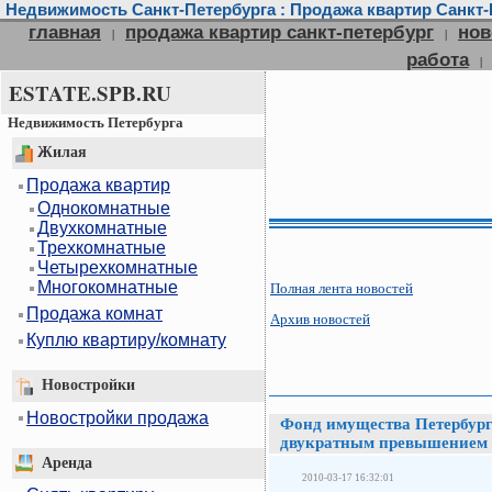
Недвижимость Санкт-Петербурга : Продажа квартир Санкт-П
главная
продажа квартир санкт-петербург
нов
|
|
работа
|
ESTATE.SPB.RU
Недвижимость Петербурга
Жилая
Продажа квартир
Однокомнатные
Двухкомнатные
Трехкомнатные
Четырехкомнатные
Многокомнатные
Полная лента новостей
Продажа комнат
Архив новостей
Куплю квартиру/комнату
Новостройки
Новостройки продажа
Фонд имущества Петербург
двукратным превышением
Аренда
2010-03-17 16:32:01