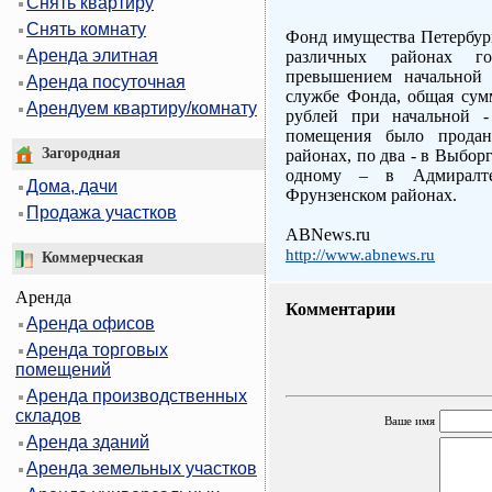
Снять квартиру
Снять комнату
Фонд имущества Петербур
Аренда элитная
различных районах г
превышением начальной
Аренда посуточная
службе Фонда, общая сумм
Арендуем квартиру/комнату
рублей при начальной -
помещения было продан
Загородная
районах, по два - в Выбор
одному – в Адмиралте
Дома, дачи
Фрунзенском районах.
Продажа участков
ABNews.ru
http://www.abnews.ru
Коммерческая
Аренда
Комментарии
Аренда офисов
Аренда торговых
помещений
Аренда производственных
складов
Ваше имя
Аренда зданий
Аренда земельных участков