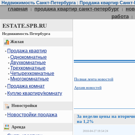
Недвижимость Санкт-Петербурга : Продажа квартир Санкт-П
главная
продажа квартир санкт-петербург
нов
|
|
работа
|
ESTATE.SPB.RU
Недвижимость Петербурга
Жилая
Продажа квартир
Однокомнатные
Двухкомнатные
Трехкомнатные
Четырехкомнатные
Многокомнатные
Полная лента новостей
Продажа комнат
Архив новостей
Куплю квартиру/комнату
Новостройки
Новостройки продажа
За неделю цены на вторич
на 1,2%
Аренда
2010-04-27 19:54:24