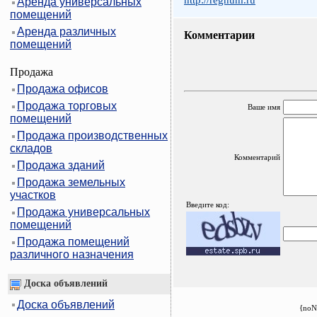
http://regnum.ru
Аренда универсальных
помещений
Аренда различных
Комментарии
помещений
Продажа
Продажа офисов
Продажа торговых
Ваше имя
помещений
Продажа производственных
складов
Комментарий
Продажа зданий
Продажа земельных
участков
Введите код:
Продажа универсальных
помещений
Продажа помещений
различного назначения
Доска объявлений
Доска объявлений
{noN