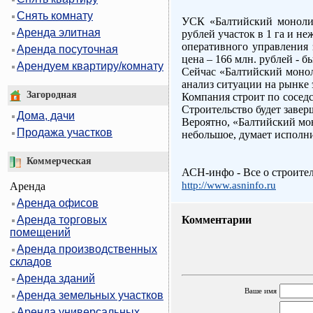
Снять комнату
УСК «Балтийский монолит
Аренда элитная
рублей участок в 1 га и н
оперативного управления
Аренда посуточная
цена – 166 млн. рублей - б
Арендуем квартиру/комнату
Сейчас «Балтийский монол
анализ ситуации на рынке 
Загородная
Компания строит по соседс
Строительство будет заверш
Дома, дачи
Вероятно, «Балтийский мон
Продажа участков
небольшое, думает исполни
Коммерческая
АСН-инфо - Все о строите
http://www.asninfo.ru
Аренда
Аренда офисов
Аренда торговых
Комментарии
помещений
Аренда производственных
складов
Аренда зданий
Ваше имя
Аренда земельных участков
Аренда универсальных