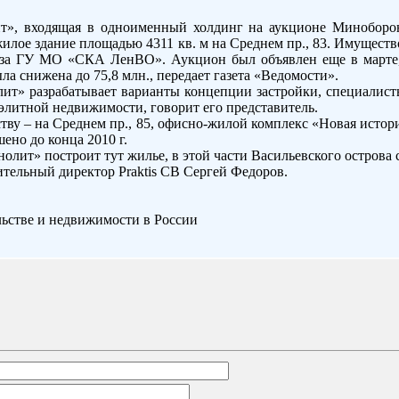
», входящая в одноименный холдинг на аукционе Миноборон
ежилое здание площадью 4311 кв. м на Среднем пр., 83. Имуществ
 за ГУ МО «СКА ЛенВО». Аукцион был объявлен еще в марте, 
ыла снижена до 75,8 млн., передает газета «Ведомости».
ит» разрабатывает варианты концепции застройки, специалис
элитной недвижимости, говорит его представитель.
тву – на Среднем пр., 85, офисно-жилой комплекс «Новая истор
ено до конца 2010 г.
олит» построит тут жилье, в этой части Васильевского острова 
тельный директор Praktis CB Сергей Федоров.
льстве и недвижимости в России