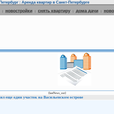
етербург : Аренда квартир в Санкт-Петербурге
новостройки
снять квартиру
дома дачи
нов
|
|
|
|
{lastNews_out}
ил еще один участок на Васильевском острове