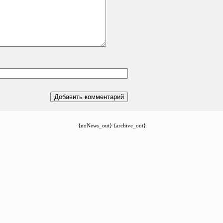
{noNews_out} {archive_out}