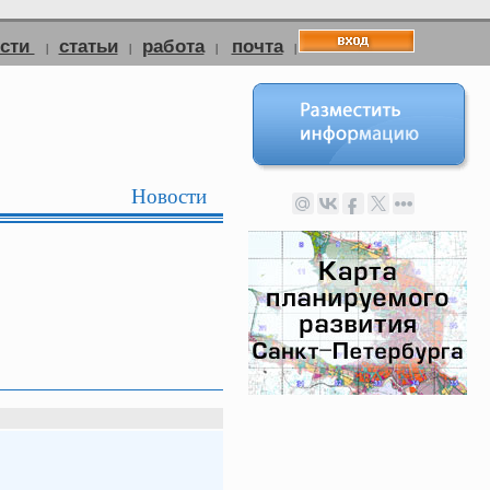
ости
статьи
работа
почта
|
|
|
|
Новости