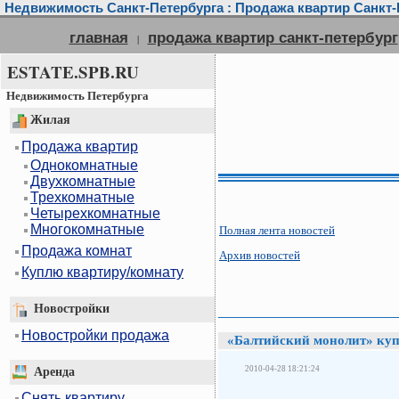
Недвижимость Санкт-Петербурга : Продажа квартир Санкт-П
главная
продажа квартир санкт-петербург
|
ESTATE.SPB.RU
Недвижимость Петербурга
Жилая
Продажа квартир
Однокомнатные
Двухкомнатные
Трехкомнатные
Четырехкомнатные
Многокомнатные
Полная лента новостей
Продажа комнат
Архив новостей
Куплю квартиру/комнату
Новостройки
Новостройки продажа
«Балтийский монолит» куп
2010-04-28 18:21:24
Аренда
Снять квартиру