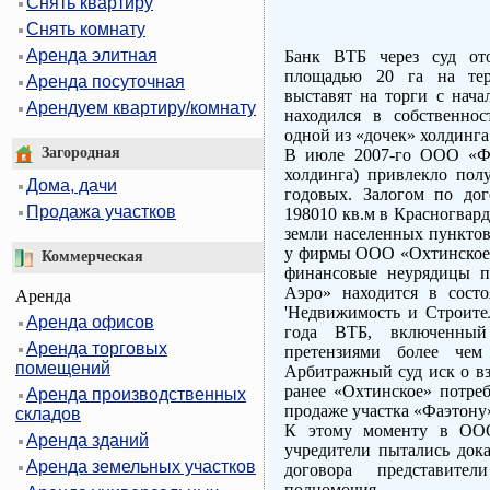
Снять квартиру
Снять комнату
Аренда элитная
Банк ВТБ через суд ото
площадью 20 га на тер
Аренда посуточная
выставят на торги с нача
Арендуем квартиру/комнату
находился в собственно
одной из «дочек» холдинга
Загородная
В июле 2007-го ООО «Фа
холдинга) привлекло по
Дома, дачи
годовых. Залогом по до
Продажа участков
198010 кв.м в Красногвард
земли населенных пунктов
у фирмы ООО «Охтинское»
Коммерческая
финансовые неурядицы п
Аэро» находится в состо
Аренда
'Недвижимость и Строител
Аренда офисов
года ВТБ, включенны
Аренда торговых
претензиями более че
помещений
Арбитражный суд иск о в
ранее «Охтинское» потреб
Аренда производственных
продаже участка «Фаэтону
складов
К этому моменту в ООО
Аренда зданий
учредители пытались дока
Аренда земельных участков
договора представите
полномочия.