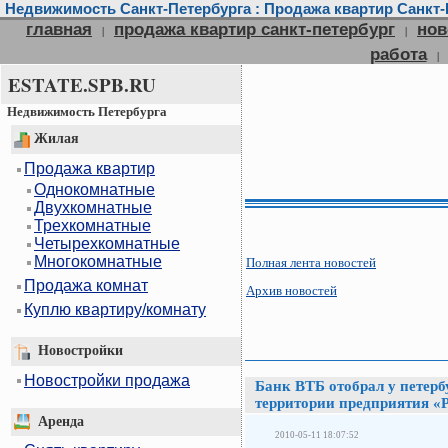
Недвижимость Санкт-Петербурга : Продажа квартир Санкт-П
главная
продажа квартир санкт-петербург
нов
|
|
работа
|
ESTATE.SPB.RU
Недвижимость Петербурга
Жилая
Продажа квартир
Однокомнатные
Двухкомнатные
Трехкомнатные
Четырехкомнатные
Многокомнатные
Полная лента новостей
Продажа комнат
Архив новостей
Куплю квартиру/комнату
Новостройки
Новостройки продажа
Банк ВТБ отобрал у петерб
территории предприятия «
Аренда
2010-05-11 18:07:52