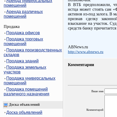
Аренда универсальных
В ВТБ предположили, чт
помещений
истца может стоять сам «
Аренда различных
активов из-под залога. В м
помещений
признав сделку законно
взыскание на участок. Суд
Продажа
средств банку причитается
Продажа офисов
Продажа торговых
помещений
ABNews.ru
Продажа производственных
http://www.abnews.ru
складов
Продажа зданий
Комментарии
Продажа земельных
участков
Продажа универсальных
помещений
Продажа помещений
Ваше имя
различного назначения
Доска объявлений
Комментарий
Доска объявлений