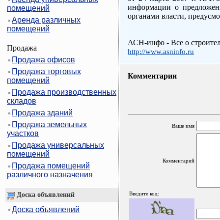
информации о предложени
помещений
органами власти, предусм
Аренда различных
помещений
АСН-инфо - Все о строите
Продажа
http://www.asninfo.ru
Продажа офисов
Продажа торговых
Комментарии
помещений
Продажа производственных
складов
Продажа зданий
Продажа земельных
Ваше имя
участков
Продажа универсальных
помещений
Комментарий
Продажа помещений
различного назначения
Введите код:
Доска объявлений
Доска объявлений