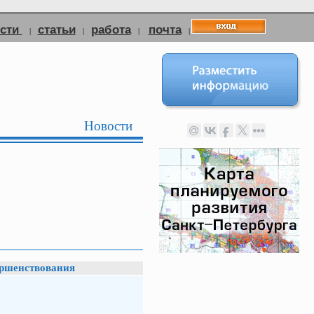
ости
статьи
работа
почта
|
|
|
|
Новости
ершенствования