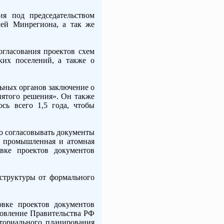
ия под председательством
лей Минрегиона, а так же
огласования проектов схем
ких поселений, а также о
льных органов заключение о
нятого решения». Он также
сь всего 1,5 года, чтобы
о согласовывать документы
же промышленная и атомная
овке проектов документов
 структуры от формального
овке проектов документов
новление Правительства РФ
иториального планирования