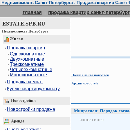
Недвижимость Санкт-Петербурга : Продажа квартир Санкт-П
главная
продажа квартир санкт-петербург
|
ESTATE.SPB.RU
Недвижимость Петербурга
Жилая
Продажа квартир
Однокомнатные
Двухкомнатные
Трехкомнатные
Четырехкомнатные
Многокомнатные
Полная лента новостей
Продажа комнат
Архив новостей
Куплю квартиру/комнату
Новостройки
Новостройки продажа
Минрегион: Порядок соглас
2010-05-11 19:30:13
Аренда
Снять квартиру