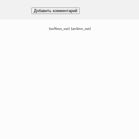
{noNews_out} {archive_out}