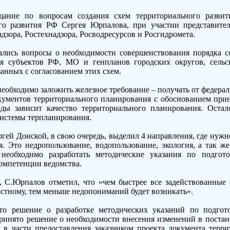
щание по вопросам создания схем территориального развит
го развития РФ Сергея Юрпалова, при участии представите
зора, Ростехнадзора, Росводресурсов и Росгидромета.
ались вопросы о необходимости совершенствования порядка с
ия субъектов РФ, МО и генпланов городских округов, сельс
анных с согласованием этих схем.
еобходимо заложить железное требование – получать от федера
кументов территориального планирования с обоснованием при
ды зависит качество территориального планирования. Остало
истемы терпланирования.
ей Донской, в свою очередь, выделил 4 направления, где нужн
я. Это недропользование, водопользование, экология, а так 
 необходимо разработать методические указания по подгот
компетенции ведомства.
, С.Юрпалов отметил, что «чем быстрее все задействованные
стному, тем меньше недопониманий будет возникать».
то решение о разработке методических указаний по подгот
ринято решение о необходимости внесения изменений в поста
 в части предоставления заказчиком проекта документа терр