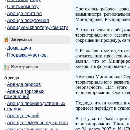
Снять комнату
Состоялось рабочее сове
Аренда элитная
замминистра регионально
Минприроды, Росприроднад
Аренда посуточная
Арендуем квартиру/комнату
В ходе совещания обсужд
территориального развит
Загородная
сокращении процедур, связ
Дома, дачи
С.Юрпалов отметил, что «н
Продажа участков
согласовании проектов до
заявил, что от Минприро
завершить формирование с
Коммерческая
Замглавы Минприроды Серг
Аренда
территориального развити
Аренда офисов
безопасность. Для этого
Аренда торговых
терпланирования в части 
помещений
Подводя итоги совещания
Аренда производственных
процесса перейдут к сущно
складов
Аренда зданий
В результате было приня
Аренда земельных участков
терпланирования. Также п
от 24 марта 2007 г. №178
Аренда универсальных