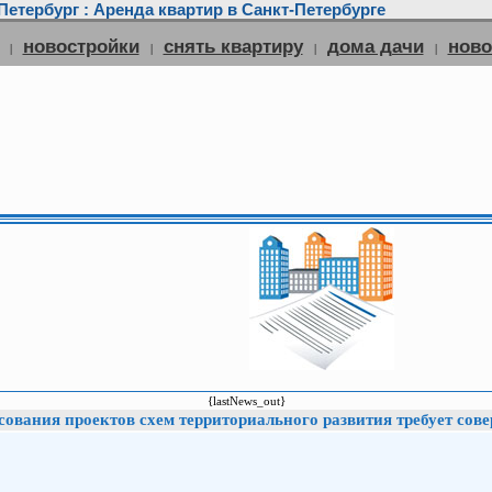
етербург : Аренда квартир в Санкт-Петербурге
новостройки
снять квартиру
дома дачи
нов
|
|
|
|
{lastNews_out}
ования проектов схем территориального развития требует сов