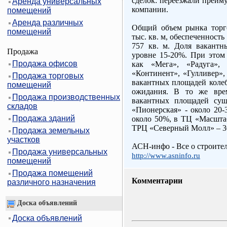
сделок: переезжали преим
Аренда универсальных
компании.
помещений
Аренда различных
Общий объем рынка торго
помещений
тыс. кв. м, обеспеченность
757 кв. м. Доля вакантн
Продажа
уровне 15-20%. При этом
Продажа офисов
как «Мега», «Радуга», 
«Континент», «Гулливер»,
Продажа торговых
вакантных площадей колеб
помещений
ожидания. В то же врем
Продажа производственных
вакантных площадей сущ
складов
«Пионерская» - около 20
Продажа зданий
около 50%, в ТЦ «Масшта
ТРЦ «Северный Молл» – 3
Продажа земельных
участков
АСН-инфо - Все о строите
Продажа универсальных
http://www.asninfo.ru
помещений
Продажа помещений
Комментарии
различного назначения
Доска объявлений
Доска объявлений