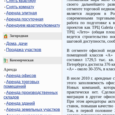
Снять квартиру
своего дальнейшего раз
Снять комнату
сегменте торговой недвиж
Аренда элитная
является лидером в Ро
современными торговыми
Аренда посуточная
работа по подготовке к 
Арендуем квартиру/комнату
проектов как ТРЦ Galeria 
ТРЦ «Лето» (общая площа
Загородная
ведется строительство н
шаговой доступности, соо
Дома, дачи
Продажа участков
В сегменте офисной нед
помещений классов «А» 
составил 1729,5 тыс. кв
Коммерческая
Петербурга достигла 376 к
«А» - около 30-35%, в клас
Аренда
Аренда офисов
В июле 2010 г. арендные с
Аренда торговых
этого заполняемость офис
помещений
Новых компаний, котор
практически нет. Сделк
Аренда производственных
миграция в другие офисн
складов
При этом арендаторы акт
Аренда зданий
ставок, повышая качество 
Аренда земельных участков
Так, в первой половине 