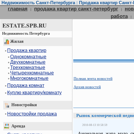
Недвижимость Санкт-Петербурга : Продажа квартир Санкт-П
главная
продажа квартир санкт-петербург
нов
|
|
работа
|
ESTATE.SPB.RU
Недвижимость Петербурга
Жилая
Продажа квартир
Однокомнатные
Двухкомнатные
Трехкомнатные
Четырехкомнатные
Многокомнатные
Полная лента новостей
Продажа комнат
Архив новостей
Куплю квартиру/комнату
Новостройки
Новостройки продажа
Рынок коммерческой недви
2010-08-13 10:58:59
Аренда
Аномальная жара мало ск