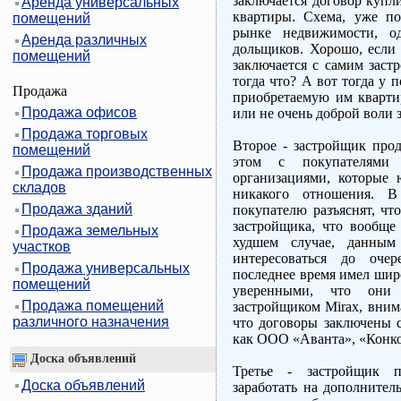
заключается договор купл
Аренда универсальных
квартиры. Схема, уже п
помещений
рынке недвижимости, о
Аренда различных
дольщиков. Хорошо, если 
помещений
заключается с самим заст
тогда что? А вот тогда у 
Продажа
приобретаемую им кварти
Продажа офисов
или не очень доброй воли 
Продажа торговых
Второе - застройщик про
помещений
этом с покупателями
Продажа производственных
организациями, которые
складов
никакого отношения. В
Продажа зданий
покупателю разъяснят, чт
застройщика, что вообще 
Продажа земельных
худшем случае, данным
участков
интересоваться до оче
Продажа универсальных
последнее время имел шир
помещений
уверенными, что они
Продажа помещений
застройщиком Mirax, вним
различного назначения
что договоры заключены 
как ООО «Аванта», «Конк
Доска объявлений
Третье - застройщик п
Доска объявлений
заработать на дополнител