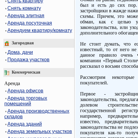
Снять квартиру
был и есть до сих пор
Снять комнату
застройщики в жажде наж
Аренда элитная
схемы. Причем, это може
обман, как с целью у
Аренда посуточная
законодательства, или ух
Арендуем квартиру/комнату
дополнительного обогащен
Загородная
Не стоит думать, что е
известный, то от него не
Дома, дачи
данное правило очень 
Продажа участков
компании «Первый Столи
рассказал о восьми способ
Коммерческая
Рассмотрим некоторы
покупателей.
Аренда
Аренда офисов
Первое - застройщи
Аренда торговых
законодательства, предлаг
помещений
долевом строительст
государственной регист
Аренда производственных
например, предварител
складов
известно, предваритель
Аренда зданий
законодательства не подле
Аренда земельных участков
покупателя как-то полу