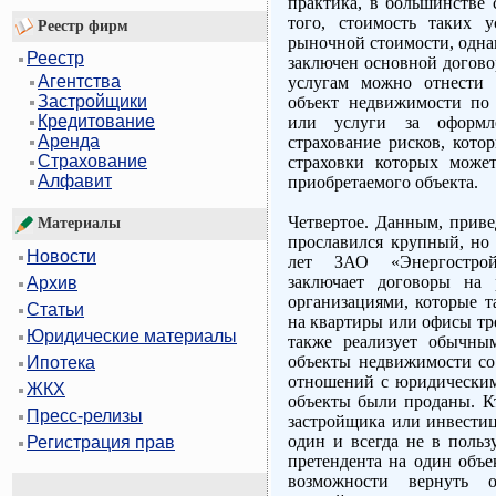
практика, в большинстве 
того, стоимость таких 
Реестр фирм
рыночной стоимости, однак
Реестр
заключен основной догово
Агентства
услугам можно отнести 
Застройщики
объект недвижимости по р
Кредитование
или услуги за оформл
Аренда
страхование рисков, кото
Страхование
страховки которых може
Алфавит
приобретаемого объекта.
Четвертое. Данным, прив
Материалы
прославился крупный, но
Новости
лет ЗАО «Энергострой
заключает договоры на
Архив
организациями, которые т
Статьи
на квартиры или офисы тр
Юридические материалы
также реализует обычны
объекты недвижимости со
Ипотека
отношений с юридическим
ЖКХ
объекты были проданы. Кт
Пресс-релизы
застройщика или инвестиц
один и всегда не в польз
Регистрация прав
претендента на один объе
возможности вернуть 