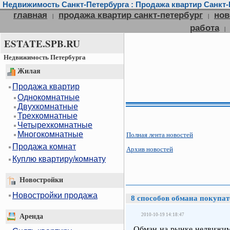
Недвижимость Санкт-Петербурга : Продажа квартир Санкт-П
главная
продажа квартир санкт-петербург
нов
|
|
работа
|
ESTATE.SPB.RU
Недвижимость Петербурга
Жилая
Продажа квартир
Однокомнатные
Двухкомнатные
Трехкомнатные
Четырехкомнатные
Многокомнатные
Полная лента новостей
Продажа комнат
Архив новостей
Куплю квартиру/комнату
Новостройки
Новостройки продажа
8 способов обмана покупат
2010-10-19 14:18:47
Аренда
Обман на рынке недвижимо