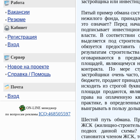
застройщика или инвести
Работа
Вакансии
Пятый пример обмана сост
нежилого фонда, принадл
Резюме
это означает? Перед нача
Кабинет
подписывает инвестицио
власти. В соответствии 
Регистрация
выделяется под строител
Вход
обязуется предоставить
результатам строительств
Сервер
оговариваются в предва
площадей, являющемуся н
Новое на проекте
контракта. По мере стр
Справка / Помощь
застройщики очень часто
бюджете, продают принад
исходить из строгой букв
Почта
площади продаются, явл
Вход
права на оплаченную кв
практике, в определенны
выигрывать в пользу доль
ON-LINE менеджер
ICQ:468505597
по вопросам рекламы
Шестой путь обмана. Пр
ЖСК (жилищно-строительн
подвох данной схемы?
становится членом ЖСК, т