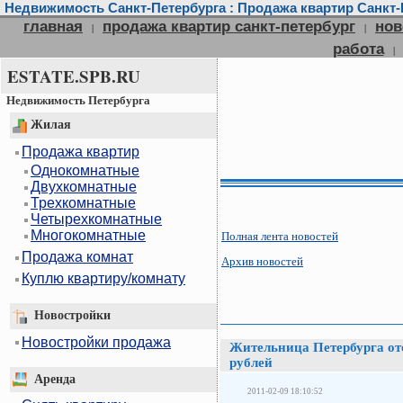
Недвижимость Санкт-Петербурга : Продажа квартир Санкт-П
главная
продажа квартир санкт-петербург
нов
|
|
работа
|
ESTATE.SPB.RU
Недвижимость Петербурга
Жилая
Продажа квартир
Однокомнатные
Двухкомнатные
Трехкомнатные
Четырехкомнатные
Многокомнатные
Полная лента новостей
Продажа комнат
Архив новостей
Куплю квартиру/комнату
Новостройки
Новостройки продажа
Жительница Петербурга от
рублей
Аренда
2011-02-09 18:10:52