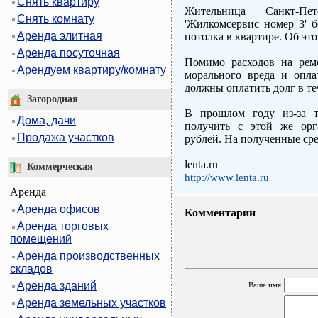
Снять квартиру
Жительница Санкт-Пе
Снять комнату
'Жилкомсервис номер 3' б
Аренда элитная
потолка в квартире. Об это
Аренда посуточная
Помимо расходов на рем
Арендуем квартиру/комнату
морального вреда и опл
должны оплатить долг в те
Загородная
В прошлом году из-за т
Дома, дачи
получить с этой же орг
Продажа участков
рублей. На полученные сре
lenta.ru
Коммерческая
http://www.lenta.ru
Аренда
Аренда офисов
Комментарии
Аренда торговых
помещений
Аренда производственных
складов
Аренда зданий
Ваше имя
Аренда земельных участков