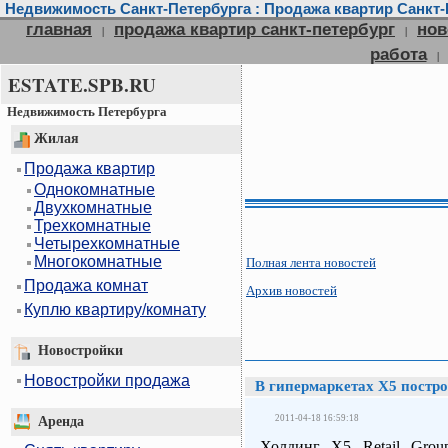
Недвижимость Санкт-Петербурга : Продажа квартир Санкт-П
главная
продажа квартир санкт-петербург
нов
|
|
работа
|
ESTATE.SPB.RU
Недвижимость Петербурга
Жилая
Продажа квартир
Однокомнатные
Двухкомнатные
Трехкомнатные
Четырехкомнатные
Многокомнатные
Полная лента новостей
Продажа комнат
Архив новостей
Куплю квартиру/комнату
Новостройки
Новостройки продажа
В гипермаркетах X5 постро
2011-04-18 16:59:18
Аренда
Холдинг X5 Retail Grou