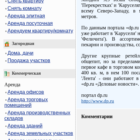
Снять квартиру
'Перекрестках' и 'Каруселя
Снять комнату
всему Северо-Западу, в
Аренда элитная
метров.
Аренда посуточная
По данным портала «dp.ru
Арендуем квартиру/комнату
уже работает в 'Карусели' 
'Феличита'). В ассорти
Загородная
пекарни и производства, с
Дома, дачи
Другие крупные ретейл
Продажа участков
общепит, но за пределами
первое кафе в торговом ко
400 кв. м, в нем 100 пос
Коммерческая
'Лента' - они работают 
«dp.ru «Деловые новости».
Аренда
Аренда офисов
портал dp.ru
Аренда торговых
http://www.dp.ru
помещений
Аренда производственных
Комментарии
складов
Аренда зданий
Аренда земельных участков