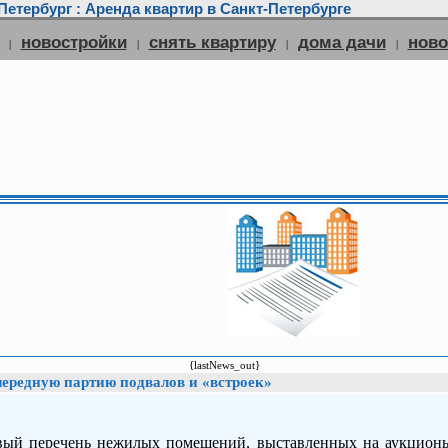
етербург : Аренда квартир в Санкт-Петербурге
новостройки
снять квартиру
дома дачи
нов
|
|
|
|
{lastNews_out}
чередную партию подвалов и «встроек»
ый перечень нежилых помещений, выставленных на аукцион