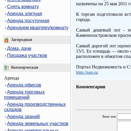
назначены на 25 мая 2011 
Снять комнату
Аренда элитная
К торгам подготовили вс
города.
Аренда посуточная
Арендуем квартиру/комнату
Самый дешевый лот - по
Каменноостровском проспек
Загородная
Самый дорогой лот оценен
Дома, дачи
15/1. Ее площадь — около
Продажа участков
расположен в обжитом спал
Портал Недвижимость и Ст
Коммерческая
http://nsp.ru
Аренда
Аренда офисов
Комментарии
Аренда торговых
помещений
Аренда производственных
складов
Аренда зданий
Ваше имя
Аренда земельных участков
Аренда универсальных