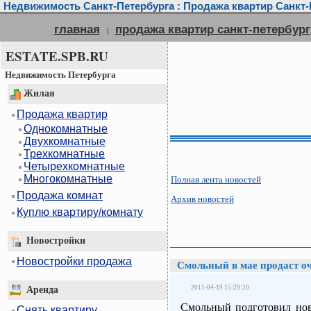
Недвижимость Санкт-Петербурга : Продажа квартир Санкт-П
главная
продажа квартир санкт-петербург
|
ESTATE.SPB.RU
Недвижимость Петербурга
Жилая
Продажа квартир
Однокомнатные
Двухкомнатные
Трехкомнатные
Четырехкомнатные
Многокомнатные
Полная лента новостей
Продажа комнат
Архив новостей
Куплю квартиру/комнату
Новостройки
Новостройки продажа
Смольный в мае продаст о
2011-04-19 15:29:20
Аренда
Смольный подготовил нов
Снять квартиру