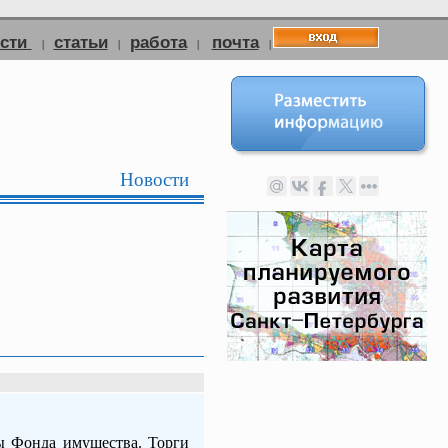
ости
статьи
работа
почта
|
|
|
|
Новости
ы Фонда имущества. Торги