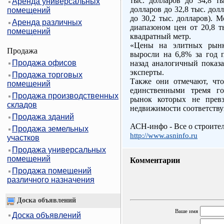
тыс. долларов до 34,8 ты
Аренда универсальных
долларов до 32,8 тыс. долл
помещений
до 30,2 тыс. долларов). 
Аренда различных
диапазоном цен от 20,8 т
помещений
квадратный метр.
«Цены на элитных рынк
Продажа
выросли на 6,8% за год 
Продажа офисов
назад аналогичный показа
эксперты.
Продажа торговых
Также они отмечают, чт
помещений
единственными тремя го
Продажа производственных
рынок которых не прев
складов
недвижимости соответству
Продажа зданий
АСН-инфо - Все о строите
Продажа земельных
http://www.asninfo.ru
участков
Продажа универсальных
помещений
Комментарии
Продажа помещений
различного назначения
Доска объявлений
Ваше имя
Доска объявлений