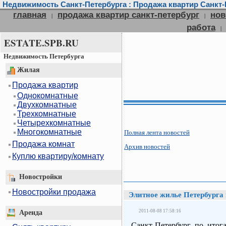
Недвижимость Санкт-Петербурга : Продажа квартир Санкт-П
главная
продажа квартир санкт-петербург
нов
|
|
работа
|
ESTATE.SPB.RU
Недвижимость Петербурга
Жилая
Продажа квартир
Однокомнатные
Двухкомнатные
Трехкомнатные
Четырехкомнатные
Многокомнатные
Полная лента новостей
Продажа комнат
Архив новостей
Куплю квартиру/комнату
Новостройки
Новостройки продажа
Элитное жилье Петербурга 
2011-08-08 17:58:16
Аренда
Санкт-Петербург по итога