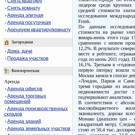
Снять квартиру
лидером среди крупных 
Снять комнату
средней стоимости элит
Аренда элитная
исследовании международ
Frank.
Аренда посуточная
По данным исследовани
Арендуем квартиру/комнату
стоимости на рынке элит
январь-июнь этого года 1
Загородная
сравнению с июнем прошл
12,2%. В результате север
Дома, дачи
месте в рейтинге, отраж
Продажа участков
года по июнь 2011 года). 
16,1%. Третьим в «годово
первую пятерку вошли т
Коммерческая
Москва заняла в списке де
«Лондон, Париж и Санкт
Аренда
тремя городами из анал
Аренда офисов
недвижимости достиг с
Аренда торговых
подчеркивают аналитики.
помещений
В соответствии с абсол
высокобюджетного жи
Аренда производственных
эквиваленту, дороже все
складов
Монако (диапазон цен – о
Аренда зданий
квадратный метр). Следом
Аренда земельных участков
стоят от 50,4 тыс. долларо