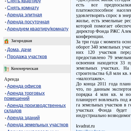
Снять квартиру
есть все предпосыл
Снять комнату
платежеспособное населе
Аренда элитная
удовлетворять спрос в эн
жилье, есть земельные ре
Аренда посуточная
которой помогает обеспеч
Арендуем квартиру/комнату
директор Фонда РЖС Алекс
конференции.
Загородная
За три года с момента ос
оборот 340 земельных учас
Дома, дачи
них 120 участков пере
Продажа участков
предоставлено 79 земельн
освоения находится 33 п
земельных участках. На
Коммерческая
строительства 6,8 млн кв. 
«малоэтажек».
Аренда
До конца 2011 года плани
Аренда офисов
что, по данным экспертов
Аренда торговых
порядка 4 млн кв. м но
помещений
планирует вовлекать под 
га земельных участков в г
Аренда производственных
участках Фонда будет
складов
индустриально возводимого
Аренда зданий
Аренда земельных участков
kvadrat.ru