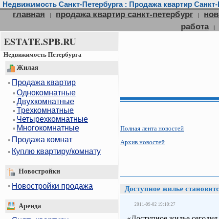
Недвижимость Санкт-Петербурга : Продажа квартир Санкт-П
главная
продажа квартир санкт-петербург
нов
|
|
работа
|
ESTATE.SPB.RU
Недвижимость Петербурга
Жилая
Продажа квартир
Однокомнатные
Двухкомнатные
Трехкомнатные
Четырехкомнатные
Многокомнатные
Полная лента новостей
Продажа комнат
Архив новостей
Куплю квартиру/комнату
Новостройки
Новостройки продажа
Доступное жилье становит
2011-09-02 19:10:27
Аренда
«Доступное жилье сегодня 