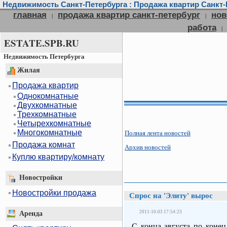
Недвижимость Санкт-Петербурга : Продажа квартир Санкт-П
главная
продажа квартир санкт-петербург
нов
|
|
работа
|
ESTATE.SPB.RU
Недвижимость Петербурга
Жилая
Продажа квартир
Однокомнатные
Двухкомнатные
Трехкомнатные
Четырехкомнатные
Многокомнатные
Полная лента новостей
Продажа комнат
Архив новостей
Куплю квартиру/комнату
Новостройки
Новостройки продажа
Спрос на 'Элиту' вырос
2011-10-03 17:54:23
Аренда
С конца августа по конец