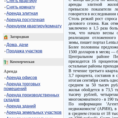
Снять квартиру
аренды элитной жилой
Снять комнату
превысило показатели л
Аренда элитная
говорится в исследовании 
Столь резкий рост спроса
Аренда посуточная
делового сезона. Как отм
Арендуем квартиру/комнату
заключено в 1,5 раза бол
том, что начало весны 
Загородная
реализации отложенного
зимы, пишет портал Lenta.r
Дома, дачи
Более половины предложе
Продажа участков
1500 долларов в месяц — б
Центральном районе Пе
приходится 16 проценто
Коммерческая
остальные районы приходит
В течение третьего кварта
Аренда
3,7 процента, составив в 
Аренда офисов
итогам сентября снять од
Аренда торговых
среднем за 50 тысяч руб
помещений
жилья обойдется в 73,5 т
тысячу рублей, четырехк
Аренда производственных
многокомнатного - в 190 т
складов
По информации 'Агент
Аренда зданий
недвижимости' (АРИН), в 
Аренда земельных участков
в среднем стоила от 18 тыс