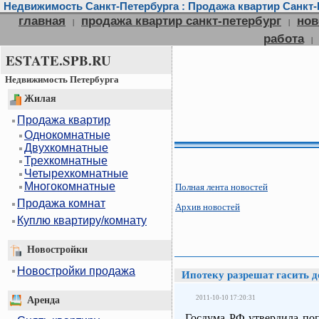
Недвижимость Санкт-Петербурга : Продажа квартир Санкт-П
главная
продажа квартир санкт-петербург
нов
|
|
работа
|
ESTATE.SPB.RU
Недвижимость Петербурга
Жилая
Продажа квартир
Однокомнатные
Двухкомнатные
Трехкомнатные
Четырехкомнатные
Многокомнатные
Полная лента новостей
Продажа комнат
Архив новостей
Куплю квартиру/комнату
Новостройки
Новостройки продажа
Ипотеку разрешат гасить д
2011-10-10 17:20:31
Аренда
Госдума РФ утвердила поп