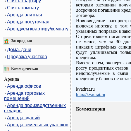
Снять квартиру
которым заемщики получ
Снять комнату
досрочное погашение кред
Аренда элитная
договора.
Нововведение распростр
Аренда посуточная
включая ипотеку, в том
Арендуем квартиру/комнату
указанных поправок в зако
О предстоящем погашении 
Загородная
не менее, чем за 30 дн
никаких штрафных санкци
Дома, дачи
будут уплачиваться толь
Продажа участков
кредитом.
Вместе с тем, эксперты о
росту процентных ставок,
Коммерческая
недополучаемые в связи
кредитов у банков не остае
Аренда
Аренда офисов
kvadrat.ru
Аренда торговых
http://kvadrat.ru
помещений
Аренда производственных
Комментарии
складов
Аренда зданий
Аренда земельных участков