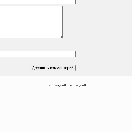
{noNews_out} {archive_out}