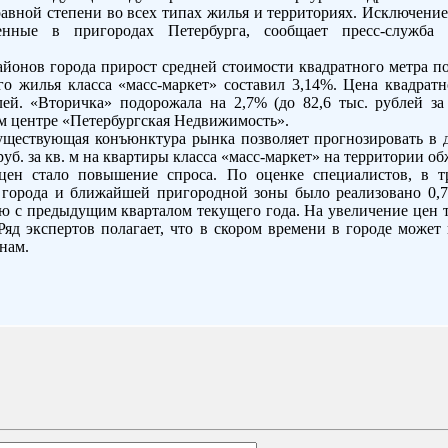
авной степени во всех типах жилья и территориях. Исключение
женные в пригородах Петербурга, сообщает пресс-служб
йонов города прирост средней стоимости квадратного метра по 
го жилья класса «масс-маркет» составил 3,14%. Цена квадратн
лей. «Вторичка» подорожала на 2,7% (до 82,6 тыс. рублей за
м центре «Петербургская Недвижимость».
ществующая конъюнктура рынка позволяет прогнозировать в д
 руб. за кв. м на квартиры класса «масс-маркет» на территории 
ен стало повышение спроса. По оценке специалистов, в т
города и ближайшей пригородной зоны было реализовано 0,74
ю с предыдущим кварталом текущего года. На увеличение цен
Ряд экспертов полагает, что в скором времени в городе может
нам.