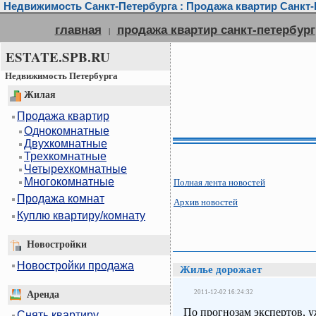
Недвижимость Санкт-Петербурга : Продажа квартир Санкт-П
главная
продажа квартир санкт-петербург
|
ESTATE.SPB.RU
Недвижимость Петербурга
Жилая
Продажа квартир
Однокомнатные
Двухкомнатные
Трехкомнатные
Четырехкомнатные
Многокомнатные
Полная лента новостей
Продажа комнат
Архив новостей
Куплю квартиру/комнату
Новостройки
Новостройки продажа
Жилье дорожает
2011-12-02 16:24:32
Аренда
По прогнозам экспертов, 
Снять квартиру