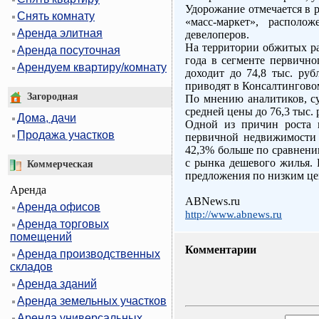
Удорожание отмечается в р
Снять комнату
«масс-маркет», располо
Аренда элитная
девелоперов.
На территории обжитых ра
Аренда посуточная
года в сегменте первично
Арендуем квартиру/комнату
доходит до 74,8 тыс. руб
приводят в Консалтингово
Загородная
По мнению аналитиков, су
средней цены до 76,3 тыс.
Дома, дачи
Одной из причин роста ц
Продажа участков
первичной недвижимости 
42,3% больше по сравнени
с рынка дешевого жилья. 
Коммерческая
предложения по низким це
Аренда
ABNews.ru
Аренда офисов
http://www.abnews.ru
Аренда торговых
помещений
Комментарии
Аренда производственных
складов
Аренда зданий
Аренда земельных участков
Аренда универсальных