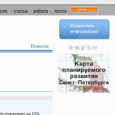
ости
статьи
работа
почта
|
|
|
|
Новости
тр подорожает на 15%.