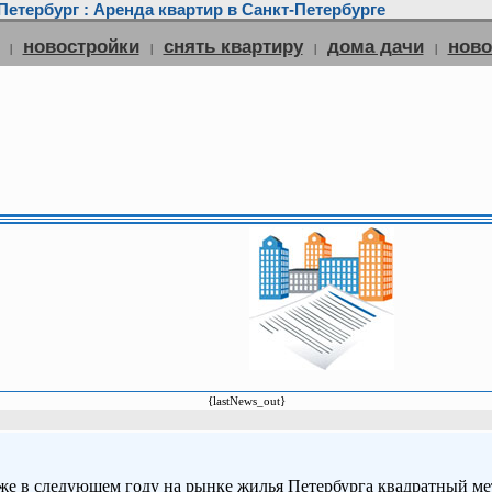
етербург : Аренда квартир в Санкт-Петербурге
новостройки
снять квартиру
дома дачи
нов
|
|
|
|
{lastNews_out}
уже в следующем году на рынке жилья Петербурга квадратный ме