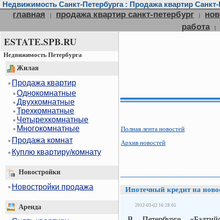
Недвижимость Санкт-Петербурга : Продажа квартир Санкт-П
главная
продажа квартир санкт-петербург
нов
|
|
работа
|
ESTATE.SPB.RU
Недвижимость Петербурга
Жилая
Продажа квартир
Однокомнатные
Двухкомнатные
Трехкомнатные
Четырехкомнатные
Многокомнатные
Полная лента новостей
Продажа комнат
Архив новостей
Куплю квартиру/комнату
Новостройки
Новостройки продажа
Ипотечный кредит на ново
2012-03-02 16:28:05
Аренда
В Петербурге «Балтий