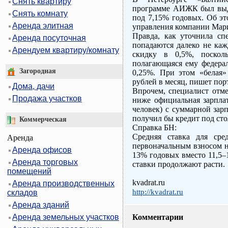
Снять квартиру
программе АИЖК был выд
Снять комнату
под 7,15% годовых. Об эт
Аренда элитная
управления компании Мари
Правда, как уточнила сп
Аренда посуточная
попадаются далеко не ка
Арендуем квартиру/комнату
скидку в 0,5%, поскол
полагающаяся ему федерал
Загородная
0,25%. При этом «белая» 
рублей в месяц, пишет порт
Дома, дачи
Впрочем, специалист отме
Продажа участков
ниже официальная зарплат
человек) с суммарной зарп
получил бы кредит под сто
Коммерческая
Справка БН:
Средняя ставка для сре
Аренда
первоначальным взносом на
Аренда офисов
13% годовых вместо 11,5–
Аренда торговых
ставки продолжают расти.
помещений
kvadrat.ru
Аренда производственных
http://kvadrat.ru
складов
Аренда зданий
Аренда земельных участков
Комментарии