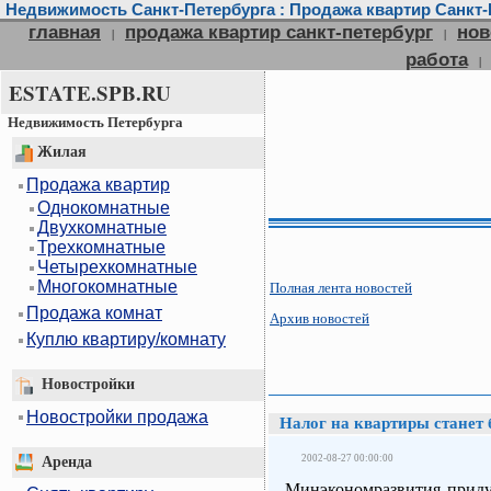
Недвижимость Санкт-Петербурга : Продажа квартир Санкт-П
главная
продажа квартир санкт-петербург
нов
|
|
работа
|
ESTATE.SPB.RU
Недвижимость Петербурга
Жилая
Продажа квартир
Однокомнатные
Двухкомнатные
Трехкомнатные
Четырехкомнатные
Многокомнатные
Полная лента новостей
Продажа комнат
Архив новостей
Куплю квартиру/комнату
Новостройки
Новостройки продажа
Налог на квартиры станет 
2002-08-27 00:00:00
Аренда
Минэкономразвития придум