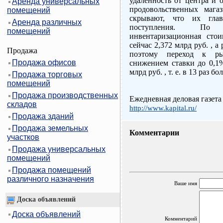
удаленность от центра и 
Аренда универсальных
продовольственных мага
помещений
скрывают, что их гла
Аренда различных
поступления. По 
помещений
инвентаризационная стои
сейчас 2,372 млрд руб. , а
Продажа
поэтому переход к р
Продажа офисов
снижением ставки до 0,1
млрд руб. , т. е. в 13 раз б
Продажа торговых
помещений
Продажа производственных
Ежедневная деловая газета
складов
http://www.kapital.ru/
Продажа зданий
Продажа земельных
Комментарии
участков
Продажа универсальных
помещений
Продажа помещений
различного назначения
Ваше имя
Доска объявлений
Доска объявлений
Комментарий