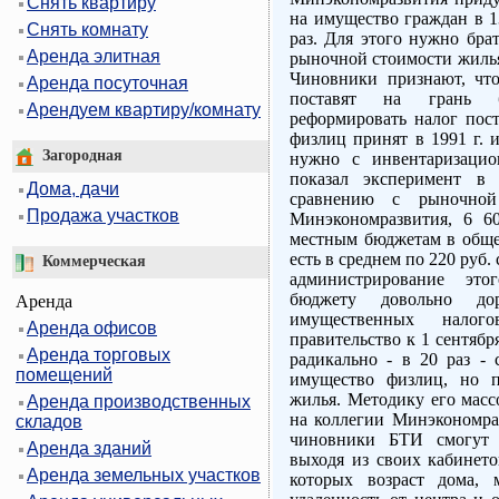
Снять квартиру
на имущество граждан в 13
Снять комнату
раз. Для этого нужно бра
Аренда элитная
рыночной стоимости жилья
Чиновники признают, чт
Аренда посуточная
поставят на грань б
Арендуем квартиру/комнату
реформировать налог пост
физлиц принят в 1991 г. 
Загородная
нужно с инвентаризацио
показал эксперимент в
Дома, дачи
сравнению с рыночно
Продажа участков
Минэкономразвития, 6 6
местным бюджетам в общей
есть в среднем по 220 руб.
Коммерческая
администрирование это
бюджету довольно до
Аренда
имущественных налог
Аренда офисов
правительство к 1 сентябр
Аренда торговых
радикально - в 20 раз - 
помещений
имущество физлиц, но п
жилья. Методику его масс
Аренда производственных
на коллегии Минэкономраз
складов
чиновники БТИ смогут о
Аренда зданий
выходя из своих кабинето
Аренда земельных участков
которых возраст дома, 