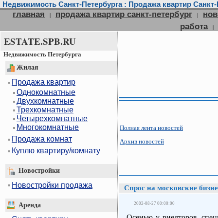
Недвижимость Санкт-Петербурга : Продажа квартир Санкт-П
главная
продажа квартир санкт-петербург
нов
|
|
работа
|
ESTATE.SPB.RU
Недвижимость Петербурга
Жилая
Продажа квартир
Однокомнатные
Двухкомнатные
Трехкомнатные
Четырехкомнатные
Многокомнатные
Полная лента новостей
Продажа комнат
Архив новостей
Куплю квартиру/комнату
Новостройки
Новостройки продажа
Спрос на московские бизн
2002-08-27 00:00:00
Аренда
Осенью у риелторов, спец