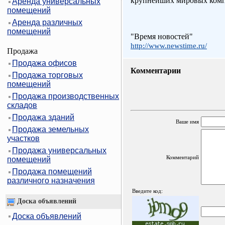
крупнейших мировых компа
Аренда универсальных
помещений
Аренда различных
помещений
"Время новостей"
http://www.newstime.ru/
Продажа
Продажа офисов
Комментарии
Продажа торговых
помещений
Продажа производственных
складов
Продажа зданий
Ваше имя
Продажа земельных
участков
Продажа универсальных
Комментарий
помещений
Продажа помещений
различного назначения
Введите код:
Доска объявлений
Доска объявлений