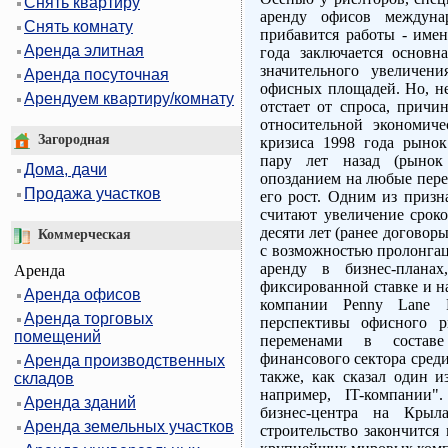
Снять квартиру
аренду офисов междуна
Снять комнату
прибавится работы - имен
Аренда элитная
года заключается основн
значительного увеличен
Аренда посуточная
офисных площадей. Но, не
Арендуем квартиру/комнату
отстает от спроса, причи
относительной экономиче
Загородная
кризиса 1998 года рынок
пару лет назад (рынок
Дома, дачи
опозданием на любые перем
Продажа участков
его рост. Одним из призн
считают увеличение сроко
десяти лет (ранее договоры
Коммерческая
с возможностью пролонгац
аренду в бизнес-плана
Аренда
фиксированной ставке и на
Аренда офисов
компании Penny Lane 
Аренда торговых
перспективы офисного р
помещений
переменами в состав
финансового сектора сред
Аренда производственных
также, как сказал один и
складов
например, IT-компании"
Аренда зданий
бизнес-центра на Крыла
Аренда земельных участков
строительство закончится 