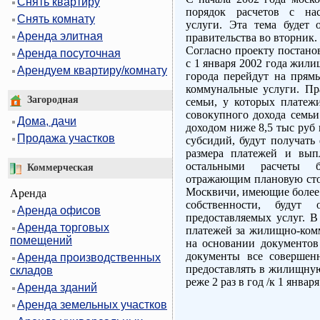
Снять квартиру
порядок расчетов с на
Снять комнату
услуги. Эта тема будет 
Аренда элитная
правительства во вторник.
Согласно проекту постано
Аренда посуточная
с 1 января 2002 года жил
Арендуем квартиру/комнату
города перейдут на прям
коммунальные услуги. Пр
Загородная
семьи, у которых платеж
совокупного дохода семьи
Дома, дачи
доходом ниже 8,5 тыс руб
Продажа участков
субсидий, будут получат
размера платежей и вып
остальными расчеты б
Коммерческая
отражающим плановую сто
Москвичи, имеющие более 
Аренда
собственности, будут 
Аренда офисов
предоставляемых услуг. В
Аренда торговых
платежей за жилищно-комм
помещений
на основании документов
документы все совершен
Аренда производственных
предоставлять в жилищну
складов
реже 2 раз в год /к 1 января
Аренда зданий
Аренда земельных участков