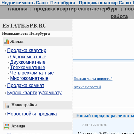
Недвижимость Санкт-Петербурга : Продажа квартир Санкт-П
главная
продажа квартир санкт-петербург
нов
|
|
работа
|
ESTATE.SPB.RU
Недвижимость Петербурга
Жилая
Продажа квартир
Однокомнатные
Двухкомнатные
Трехкомнатные
Четырехкомнатные
Многокомнатные
Полная лента новостей
Продажа комнат
Архив новостей
Куплю квартиру/комнату
Новостройки
Новостройки продажа
Новый порядок расчетов 
2001-11-26 00:00:00
Аренда
С начала 2002 года моск