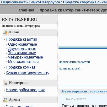
Недвижимость Санкт-Петербурга : Продажа квартир Санкт-П
главная
продажа квартир санкт-петербург
|
ESTATE.SPB.RU
Недвижимость Петербурга
Жилая
Продажа квартир
Однокомнатные
Двухкомнатные
Трехкомнатные
Четырехкомнатные
Многокомнатные
Полная лента новостей
Продажа комнат
Архив новостей
Куплю квартиру/комнату
Новостройки
Новостройки продажа
Закон определит основани
2002-06-27 00:00:00
Аренда
Госдума приняла в первом
Снять квартиру