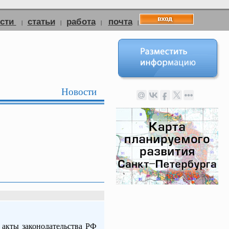
ости
статьи
работа
почта
|
|
|
|
Новости
 акты законодательства РФ