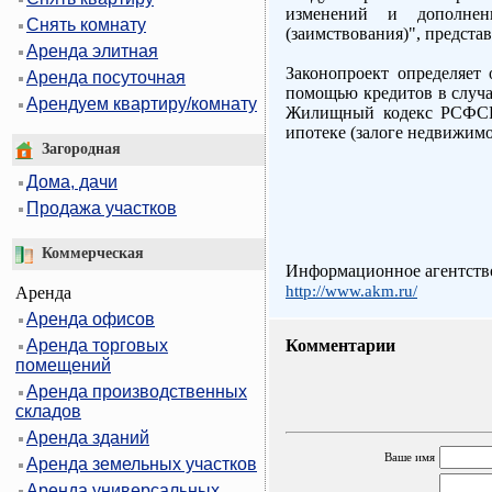
изменений и дополнен
Снять комнату
(заимствования)", предст
Аренда элитная
Законопроект определяет
Аренда посуточная
помощью кредитов в случа
Арендуем квартиру/комнату
Жилищный кодекс РСФСР,
ипотеке (залоге недвижимо
Загородная
Дома, дачи
Продажа участков
Коммерческая
Информационное агентс
http://www.akm.ru/
Аренда
Аренда офисов
Аренда торговых
Комментарии
помещений
Аренда производственных
складов
Аренда зданий
Ваше имя
Аренда земельных участков
Аренда универсальных