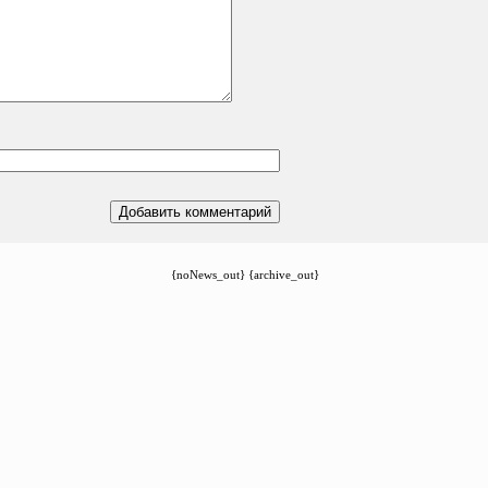
{noNews_out} {archive_out}