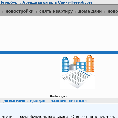
етербург : Аренда квартир в Санкт-Петербурге
новостройки
снять квартиру
дома дачи
нов
|
|
|
|
{lastNews_out}
я для выселения граждан из заложенного жилья
 чтении проект федерального закона "О внесении в некоторые