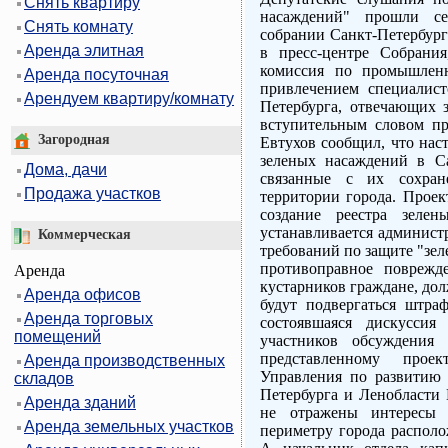
Снять квартиру
насаждений" прошли се
Снять комнату
собрании Санкт-Петербург
Аренда элитная
в пресс-центре Собрания
комиссия по промышленн
Аренда посуточная
привлечением специалист
Арендуем квартиру/комнату
Петербурга, отвечающих з
вступительным словом пр
Загородная
Евтухов сообщил, что нас
зеленых насаждений в Са
Дома, дачи
связанные с их сохран
Продажа участков
территории города. Проек
создание реестра зеле
устанавливается админист
Коммерческая
требований по защите "зел
противоправное поврежд
Аренда
кустарников граждане, до
Аренда офисов
будут подвергаться штр
Аренда торговых
состоявшаяся дискуссия
помещений
участников обсуждения
представленному прое
Аренда производственных
Управления по развитию 
складов
Петербурга и Ленобласти 
Аренда зданий
не отражены интересы 
Аренда земельных участков
периметру города располо