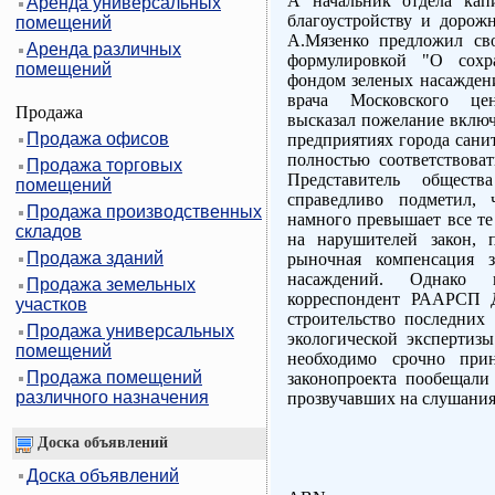
А начальник отдела капи
Аренда универсальных
благоустройству и дорож
помещений
А.Мязенко предложил сво
Аренда различных
формулировкой "О сохр
помещений
фондом зеленых насаждени
врача Московского цен
Продажа
высказал пожелание включ
Продажа офисов
предприятиях города сани
полностью соответствоват
Продажа торговых
Представитель общества
помещений
справедливо подметил, 
Продажа производственных
намного превышает все те
складов
на нарушителей закон, 
Продажа зданий
рыночная компенсация 
насаждений. Однако 
Продажа земельных
корреспондент РААРСП Д
участков
строительство последних 
Продажа универсальных
экологической экспертизы
помещений
необходимо срочно при
Продажа помещений
законопроекта пообещали 
различного назначения
прозвучавших на слушания
Доска объявлений
Доска объявлений