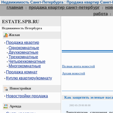
Недвижимость Санкт-Петербурга : Продажа квартир Санкт-П
главная
продажа квартир санкт-петербург
нов
|
|
работа
|
ESTATE.SPB.RU
Недвижимость Петербурга
Жилая
Продажа квартир
Однокомнатные
Двухкомнатные
Трехкомнатные
Четырехкомнатные
Многокомнатные
Полная лента новостей
Продажа комнат
Архив новостей
Куплю квартиру/комнату
Новостройки
Новостройки продажа
Как защитить зеленые нас
2002-05-29 00:00:00
Аренда
Депутатские слушания п