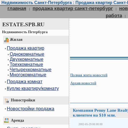
Недвижимость Санкт-Петербурга : Продажа квартир Санкт-П
главная
продажа квартир санкт-петербург
нов
|
|
работа
|
ESTATE.SPB.RU
Недвижимость Петербурга
Жилая
Продажа квартир
Однокомнатные
Двухкомнатные
Трехкомнатные
Четырехкомнатные
Многокомнатные
Полная лента новостей
Продажа комнат
Архив новостей
Куплю квартиру/комнату
Новостройки
Новостройки продажа
Компания Penny Lane Realt
клиентом на $10 млн.
Аренда
2002-05-29 00:00:00