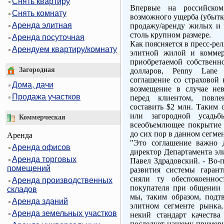
Снять квартиру
Впервые на российско
Снять комнату
возможного ущерба (убытк
Аренда элитная
продажу/аренду жилых и
столь крупном размере.
Аренда посуточная
Как поясняется в пресс-ре
Арендуем квартиру/комнату
элитной жилой и коммер
приобретаемой собственн
Загородная
долларов, Penny Lane 
соглашение со страховой
Дома, дачи
возмещение в случае нев
Продажа участков
перед клиентом, повл
составить $2 млн. Таким 
или загородной усадьб
Коммерческая
всеобъемлющее покрытие 
до сих пор в данном сегме
Аренда
"Это соглашение важно 
Аренда офисов
директор Департамента эл
Аренда торговых
Павел Здрадовский. - Во
помещений
развития системы гаран
сняли ту обеспокоеннос
Аренда производственных
покупателя при общении 
складов
мы, таким образом, под
Аренда зданий
элитном сегменте рынка
Аренда земельных участков
некий стандарт качества
последует нашему примеру.