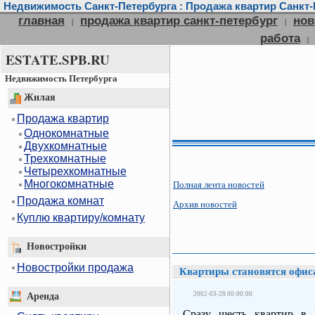
Недвижимость Санкт-Петербурга : Продажа квартир Санкт-П
главная
продажа квартир санкт-петербург
нов
|
|
работа
|
ESTATE.SPB.RU
Недвижимость Петербурга
Жилая
Продажа квартир
Однокомнатные
Двухкомнатные
Трехкомнатные
Четырехкомнатные
Многокомнатные
Полная лента новостей
Продажа комнат
Архив новостей
Куплю квартиру/комнату
Новостройки
Новостройки продажа
Квартиры становятся офис
2002-03-28 00:00:00
Аренда
Сразу шесть квартир в 