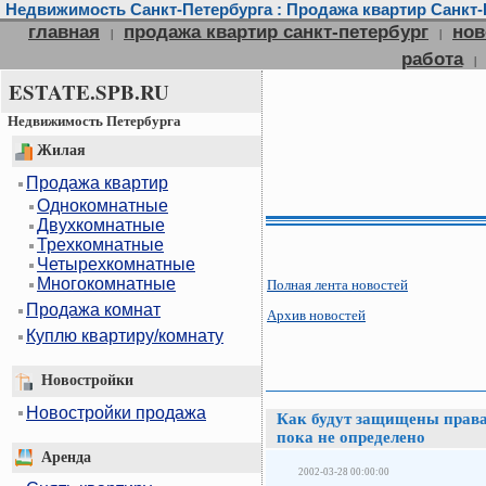
Недвижимость Санкт-Петербурга : Продажа квартир Санкт-П
главная
продажа квартир санкт-петербург
нов
|
|
работа
|
ESTATE.SPB.RU
Недвижимость Петербурга
Жилая
Продажа квартир
Однокомнатные
Двухкомнатные
Трехкомнатные
Четырехкомнатные
Многокомнатные
Полная лента новостей
Продажа комнат
Архив новостей
Куплю квартиру/комнату
Новостройки
Новостройки продажа
Как будут защищены права
пока не определено
Аренда
2002-03-28 00:00:00