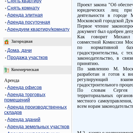
Снять квартиру
Проект закона "Об обеспе
Снять комнату
юридических лиц при 
Аренда элитная
деятельности в городе 
Московской городской Дум
Аренда посуточная
Первое чтение законопро
Арендуем квартиру/комнату
документ был одобрен деп
Как говорит Михаил М
Загородная
совместной Комиссии Мос
по нормативной баз
Дома, дачи
градостроительства, с те
Продажа участков
законодательство, в свя
принятию.
По заявлению М. Москв
Коммерческая
разработан и готов к в
регулирующий взаи
Аренда
градостроительного процес
Аренда офисов
По словам Сергея Зв
Аренда торговых
территориальных органо
помещений
местного самоуправления,
всем норам законодательст
Аренда производственных
складов
Аренда зданий
Аренда земельных участков
M 2 - газета о недвижимос