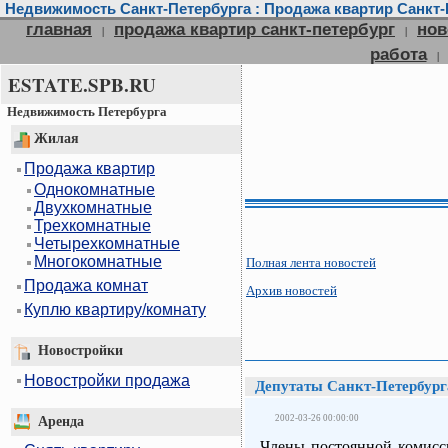
Недвижимость Санкт-Петербурга : Продажа квартир Санкт-П
главная
продажа квартир санкт-петербург
нов
|
|
работа
|
ESTATE.SPB.RU
Недвижимость Петербурга
Жилая
Продажа квартир
Однокомнатные
Двухкомнатные
Трехкомнатные
Четырехкомнатные
Многокомнатные
Полная лента новостей
Продажа комнат
Архив новостей
Куплю квартиру/комнату
Новостройки
Новостройки продажа
Депутаты Санкт-Петербург
2002-03-26 00:00:00
Аренда
Члены постоянной комисс