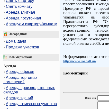
Снять квартиру
проект обращения Законод
Снять комнату
Президенту РФ с просьб
Аренда элитная
полной оплаты населен
указывается на несо
Аренда посуточная
Правительства РФ "О
Арендуем квартиру/комнату
перекрестного субсид
водоотведению, тепло
Загородная
утилизации и захоро
федеральному законодате
Дома, дачи
полной оплаты с 2008, а не
Продажа участков
Информационное агентство
Коммерческая
http://www.rosbalt.ru/
Аренда
Аренда офисов
Комментарии
Аренда торговых
помещений
Аренда производственных
складов
Аренда зданий
Ваше имя
Аренда земельных участков