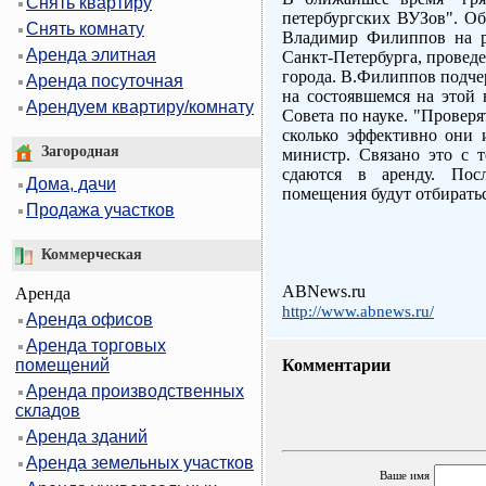
Снять квартиру
петербургских ВУЗов". Об
Снять комнату
Владимир Филиппов на р
Аренда элитная
Санкт-Петербурга, провед
города. В.Филиппов подче
Аренда посуточная
на состоявшемся на этой 
Арендуем квартиру/комнату
Совета по науке. "Проверя
сколько эффективно они 
Загородная
министр. Связано это с 
сдаются в аренду. Пос
Дома, дачи
помещения будут отбиратьс
Продажа участков
Коммерческая
ABNews.ru
Аренда
http://www.abnews.ru/
Аренда офисов
Аренда торговых
помещений
Комментарии
Аренда производственных
складов
Аренда зданий
Аренда земельных участков
Ваше имя