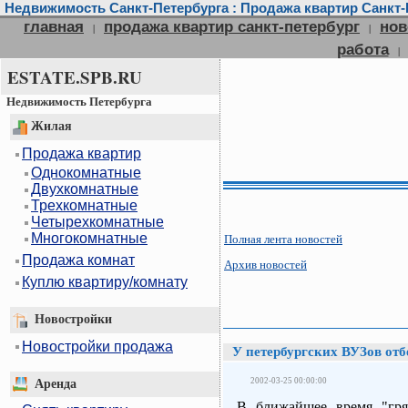
Недвижимость Санкт-Петербурга : Продажа квартир Санкт-П
главная
продажа квартир санкт-петербург
нов
|
|
работа
|
ESTATE.SPB.RU
Недвижимость Петербурга
Жилая
Продажа квартир
Однокомнатные
Двухкомнатные
Трехкомнатные
Четырехкомнатные
Многокомнатные
Полная лента новостей
Продажа комнат
Архив новостей
Куплю квартиру/комнату
Новостройки
Новостройки продажа
У петербургских ВУЗов от
2002-03-25 00:00:00
Аренда
В ближайшее время "гря