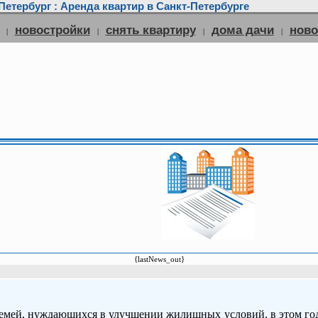
етербург : Аренда квартир в Санкт-Петербурге
новостройки
снять квартиру
дома дачи
нов
|
|
|
|
{lastNews_out}
емей, нуждающихся в улучшении жилищных условий, в этом году