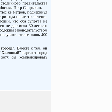
столичного правительства
 Москвы Петр Сапрыкин.
тыс кв метров, подчеркнул
три года после заключения
ловии, что оба супруга не
ец не достигли 30-летнего
ородским законодательством
д получают жилье лишь 400
орода". Вместе с тем, он
 "Халявный" вариант город
 хотя бы компенсировать