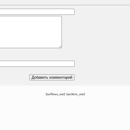
{noNews_out} {archive_out}