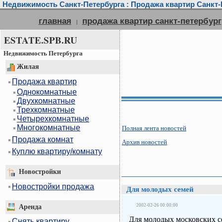
Недвижимость Санкт-Петербурга : Продажа квартир Санкт-П
главная
продажа квартир санкт-петербург
|
ESTATE.SPB.RU
Недвижимость Петербурга
Жилая
Продажа квартир
Однокомнатные
Двухкомнатные
Трехкомнатные
Четырехкомнатные
Многокомнатные
Полная лента новостей
Продажа комнат
Архив новостей
Куплю квартиру/комнату
Новостройки
Новостройки продажа
Для молодых семей
2002-02-26 00:00:00
Аренда
Для молодых московских с
Снять квартиру