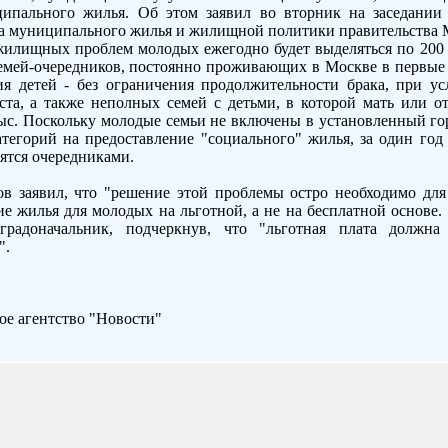
ипального жилья. Об этом заявил во вторник на заседании 
та муниципального жилья и жилищной политики правительства
жилищных проблем молодых ежегодно будет выделяться по 200 
емей-очередников, постоянно проживающих в Москве в первые 
ия детей - без ограничения продолжительности брака, при ус
аста, а также неполных семей с детьми, в которой мать или от
 тыс. Поскольку молодые семьи не включены в установленный г
тегорий на предоставление "социального" жилья, за один го
вятся очередниками.
заявил, что "решение этой проблемы остро необходимо для г
ие жилья для молодых на льготной, а не на бесплатной основе.
 градоначальник, подчеркнув, что "льготная плата должна
".
е агентство "Новости"