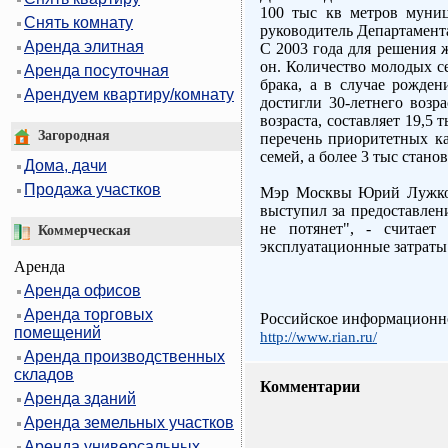
100 тыс кв метров муниц
Снять комнату
руководитель Департамен
Аренда элитная
С 2003 года для решения 
он. Количество молодых с
Аренда посуточная
брака, а в случае рожден
Арендуем квартиру/комнату
достигли 30-летнего возр
возраста, составляет 19,5
Загородная
перечень приоритетных ка
семей, а более 3 тыс стано
Дома, дачи
Продажа участков
Мэр Москвы Юрий Лужков 
выступил за предоставлен
не потянет", - считает
Коммерческая
эксплуатационные затраты
Аренда
Аренда офисов
Аренда торговых
Российское информационно
помещений
http://www.rian.ru/
Аренда производственных
складов
Комментарии
Аренда зданий
Аренда земельных участков
Аренда универсальных