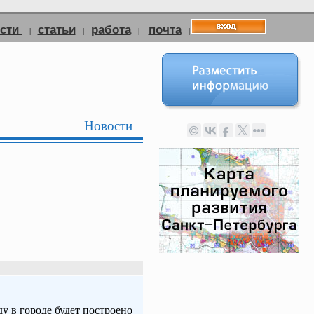
ости
статьи
работа
почта
|
|
|
|
Новости
 в городе будет построено