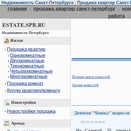
Недвижимость Санкт-Петербурга : Продажа квартир Санкт-П
главная
продажа квартир санкт-петербург
нов
|
|
работа
|
ESTATE.SPB.RU
Недвижимость Петербурга
Жилая
Продажа квартир
Однокомнатные
Двухкомнатные
Трехкомнатные
Четырехкомнатные
Многокомнатные
Полная лента новостей
Продажа комнат
Архив новостей
Куплю квартиру/комнату
Новостройки
Новостройки продажа
Девятая "Чашка" выросла 
2002-01-31 00:00:00
Аренда
На Садовой, 25, открыл