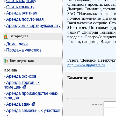
Снять квартиру
Стоимость проекта, как за
Снять комнату
Дмитрий Томилин, состави
Аренда элитная
ЗАО "Идеальная чашка" в
полное изменение дизайна
Аренда посуточная
Васильевском острове. Сто
Арендуем квартиру/комнату
$10 тысяч. По словам ди
чашка" Дмитрия Томилина
Загородная
пределы Северо-Западног
России, например Владиво
Дома, дачи
Продажа участков
Газета "Деловой Петербург
Коммерческая
http://www.dpgazeta.ru
Аренда
Аренда офисов
Комментарии
Аренда торговых
помещений
Аренда производственных
складов
Аренда зданий
Ваше имя
Аренда земельных участков