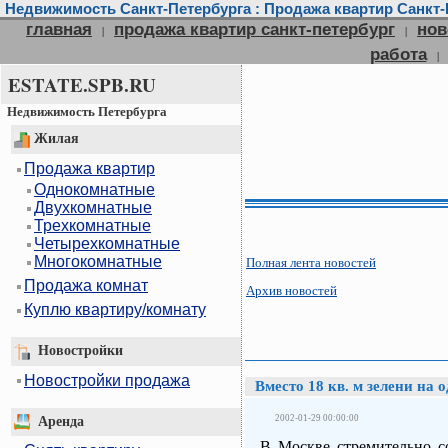
Недвижимость Санкт-Петербурга : Продажа квартир Санкт-П
главная
продажа квартир санкт-петербург
нов
|
|
работа
|
ESTATE.SPB.RU
Недвижимость Петербурга
Жилая
Продажа квартир
Однокомнатные
Двухкомнатные
Трехкомнатные
Четырехкомнатные
Многокомнатные
Полная лента новостей
Продажа комнат
Архив новостей
Куплю квартиру/комнату
Новостройки
Новостройки продажа
Вместо 18 кв. м зелени на 
2002-01-29 00:00:00
Аренда
В Москве стремительно со