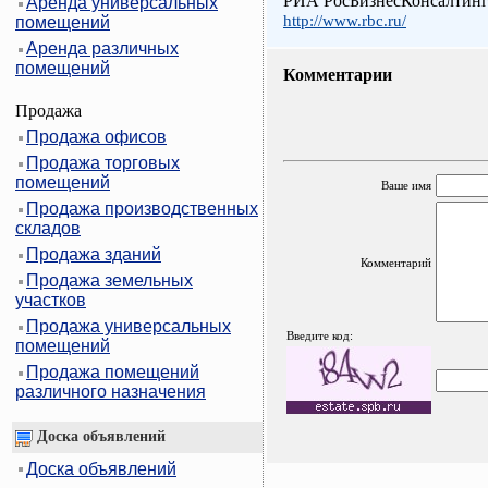
РИА РосБизнесКонсалтин
Аренда универсальных
http://www.rbc.ru/
помещений
Аренда различных
помещений
Комментарии
Продажа
Продажа офисов
Продажа торговых
помещений
Ваше имя
Продажа производственных
складов
Продажа зданий
Комментарий
Продажа земельных
участков
Продажа универсальных
Введите код:
помещений
Продажа помещений
различного назначения
Доска объявлений
Доска объявлений