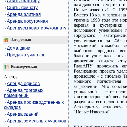
Снять квартиру
находящихся в черте сто
Снять комнату
Новые известия?. С 1995
Аренда элитная
Вместо 18 кв. м зелени на
урагана 1998 года эта но
Аренда посуточная
деревья и кустарники 
Арендуем квартиру/комнату
поглощают углекислый г
городского автотран
Загородная
увеличивается на 250 
московский автомобиль э
Дома, дачи
выбросов вредных вещ
Продажа участков
благополучие населения
движению свидетельству
ГлавАПУ проложить авт
Коммерческая
Реализацию проекта удало
произошло - с гибелью Т
Аренда
мощного поглотителя 
Аренда офисов
загрязнений. Что собст
Аренда торговых
уникальной естестве
помещений
Лосиноостровский лес. Уж
разрушила его целостност
Аренда производственных
А теперь эту автодорогу е
складов
"Новые Известия"
Аренда зданий
Аренда земельных участков