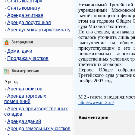
Снять квартиру
Независимый Третейский 
Снять комнату
учрежденный Московской
Аренда элитная
начнёт полноценно функци
этом на годовом Общем 
Аренда посуточная
суда Михаил Гохштейн.
Арендуем квартиру/комнату
По его словам, для начал
осталось уточнить лишь р
Загородная
выступление на общем
присутствующим о его ц
Дома, дачи
положительных аспект
Продажа участков
существенных условиях тре
третейских оговорок
Первое Общее собрани
Коммерческая
Третейского суда участни
ноября 2003 года.
Аренда
Аренда офисов
Аренда торговых
M 2 - газета о недвижимос
помещений
http://www.m-2.ru/
Аренда производственных
складов
Комментарии
Аренда зданий
Аренда земельных участков