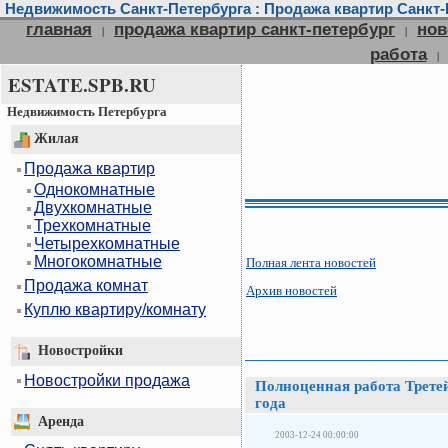
Недвижимость Санкт-Петербурга : Продажа квартир Санкт-П
главная
продажа квартир санкт-петербург
нов
|
|
работа
|
ESTATE.SPB.RU
Недвижимость Петербурга
Жилая
Продажа квартир
Однокомнатные
Двухкомнатные
Трехкомнатные
Четырехкомнатные
Многокомнатные
Полная лента новостей
Продажа комнат
Архив новостей
Куплю квартиру/комнату
Новостройки
Новостройки продажа
Полноценная работа Третей
года
Аренда
2003-12-24 00:00:00