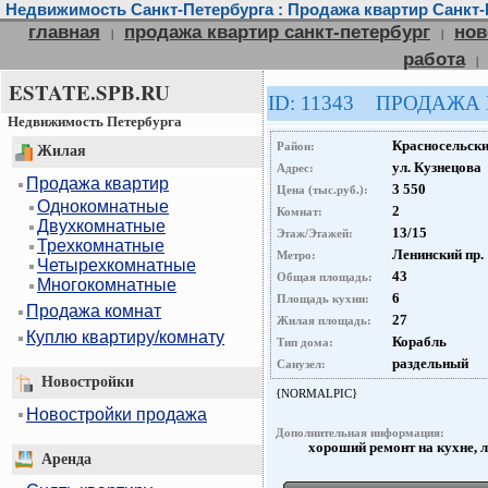
Недвижимость Санкт-Петербурга : Продажа квартир Санкт-
главная
продажа квартир санкт-петербург
нов
|
|
работа
|
ESTATE.SPB.RU
ID: 11343 ПРОДАЖА
Недвижимость Петербурга
Красносельск
Район:
Жилая
ул. Кузнецова
Адрес:
Продажа квартир
3 550
Цена (тыс.руб.):
Однокомнатные
2
Комнат:
Двухкомнатные
13/15
Этаж/Этажей:
Трехкомнатные
Ленинский пр.
Метро:
Четырехкомнатные
43
Общая площадь:
Многокомнатные
6
Площадь кухни:
Продажа комнат
27
Жилая площадь:
Куплю квартиру/комнату
Корабль
Тип дома:
раздельный
Санузел:
Новостройки
{NORMALPIC}
Новостройки продажа
Дополнительная информация:
хороший ремонт на кухне, 
Аренда