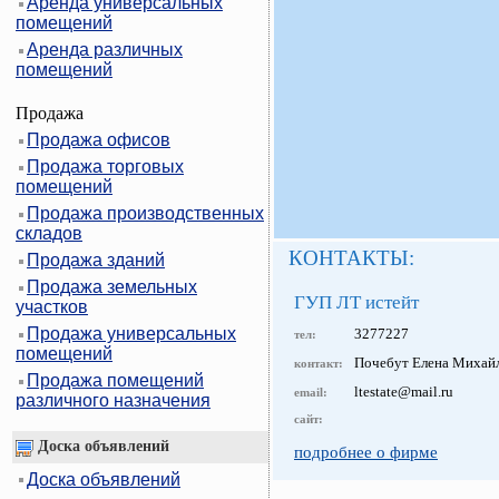
Аренда универсальных
помещений
Аренда различных
помещений
Продажа
Продажа офисов
Продажа торговых
помещений
Продажа производственных
складов
КОНТАКТЫ:
Продажа зданий
Продажа земельных
ГУП ЛТ истейт
участков
Продажа универсальных
3277227
тел:
помещений
Почебут Елена Михай
контакт:
Продажа помещений
ltestate@mail.ru
email:
различного назначения
сайт:
Доска объявлений
подробнее о фирме
Доска объявлений