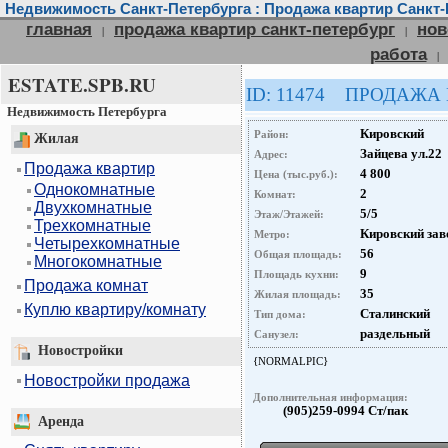
Недвижимость Санкт-Петербурга : Продажа квартир Санкт-
главная
продажа квартир санкт-петербург
нов
|
|
работа
|
ESTATE.SPB.RU
ID: 11474 ПРОДАЖА
Недвижимость Петербурга
Кировский
Район:
Жилая
Зайцева ул.22
Адрес:
Продажа квартир
4 800
Цена (тыс.руб.):
Однокомнатные
2
Комнат:
Двухкомнатные
5/5
Этаж/Этажей:
Трехкомнатные
Кировский зав
Метро:
Четырехкомнатные
56
Общая площадь:
Многокомнатные
9
Площадь кухни:
Продажа комнат
35
Жилая площадь:
Куплю квартиру/комнату
Сталинский
Тип дома:
раздельный
Санузел:
Новостройки
{NORMALPIC}
Новостройки продажа
Дополнительная информация:
(905)259-0994 Ст/пак
Аренда