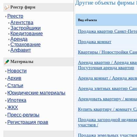
Другие объекты фирмы
Реестр фирм
Реестр
Вид объекта
Агентства
Застройщики
Продажа квартир Санкт-Пет
Кредитование
Аренда
Продажа комнат
Страхование
Алфавит
Квартиры / Новостройки Сан
Материалы
Аренда квартир / Аренда ква
Посуточная аренда квартир
Новости
Аренда комнат / Аренда жил
Архив
Статьи
Аренда элитных квартир Сан
Юридические материалы
Арендовать квартиру / комн
Ипотека
ЖКХ
Купить квартиру / комнату 
Пресс-релизы
Продажа загородной недвижи
Регистрация прав
участков /
Продажа земельных участко