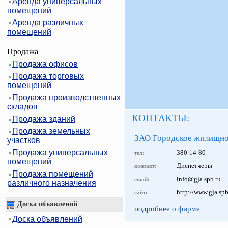
Аренда универсальных
помещений
Аренда различных
помещений
Продажа
Продажа офисов
Продажа торговых
помещений
Продажа производственных
складов
КОНТАКТЫ:
Продажа зданий
Продажа земельных
ЗАО Городское жилищно
участков
Продажа универсальных
380-14-80
тел:
помещений
Диспетчеры
контакт:
Продажа помещений
info@gja.spb.ru
email:
различного назначения
http://www.gja.spb
сайт:
Доска объявлений
подробнее о фирме
Доска объявлений