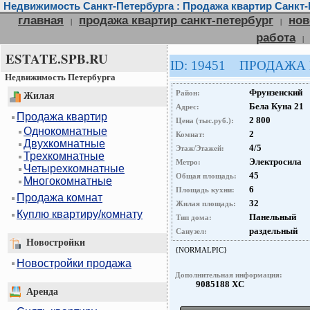
Недвижимость Санкт-Петербурга : Продажа квартир Санкт-
главная
продажа квартир санкт-петербург
нов
|
|
работа
|
ESTATE.SPB.RU
ID: 19451 ПРОДАЖА
Недвижимость Петербурга
Фрунзенский
Район:
Жилая
Бела Куна 21
Адрес:
Продажа квартир
2 800
Цена (тыс.руб.):
Однокомнатные
2
Комнат:
Двухкомнатные
4/5
Этаж/Этажей:
Трехкомнатные
Электросила
Метро:
Четырехкомнатные
45
Общая площадь:
Многокомнатные
6
Площадь кухни:
Продажа комнат
32
Жилая площадь:
Куплю квартиру/комнату
Панельный
Тип дома:
раздельный
Санузел:
Новостройки
{NORMALPIC}
Новостройки продажа
Дополнительная информация:
9085188 ХС
Аренда