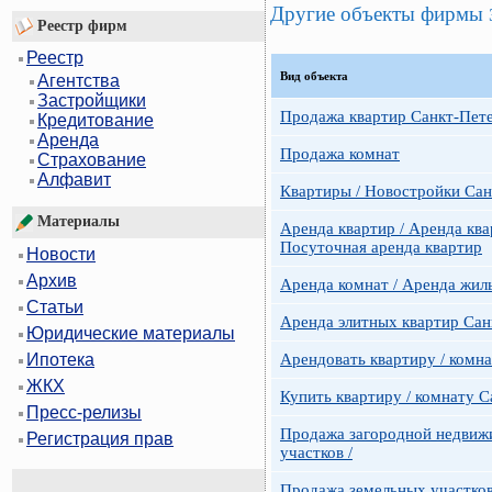
Другие объекты фирмы
Реестр фирм
Реестр
Вид объекта
Агентства
Застройщики
Продажа квартир Санкт-Пет
Кредитование
Аренда
Продажа комнат
Страхование
Алфавит
Квартиры / Новостройки Сан
Материалы
Аренда квартир / Аренда ква
Посуточная аренда квартир
Новости
Архив
Аренда комнат / Аренда жил
Статьи
Аренда элитных квартир Сан
Юридические материалы
Арендовать квартиру / комн
Ипотека
ЖКХ
Купить квартиру / комнату 
Пресс-релизы
Продажа загородной недвижи
Регистрация прав
участков /
Продажа земельных участко