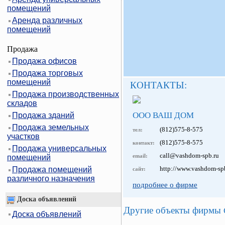
помещений
Аренда различных
помещений
Продажа
Продажа офисов
Продажа торговых
помещений
КОНТАКТЫ:
Продажа производственных
складов
ООО ВАШ ДОМ
Продажа зданий
Продажа земельных
(812)575-8-575
тел:
участков
(812)575-8-575
контакт:
Продажа универсальных
call@vashdom-spb.ru
email:
помещений
http://www.vashdom-sp
Продажа помещений
сайт:
различного назначения
подробнее о фирме
Доска объявлений
Другие объекты фирмы
Доска объявлений