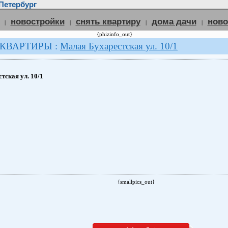
Петербург
новостройки
снять квартиру
дома дачи
нов
|
|
|
|
{phizinfo_out}
 КВАРТИРЫ :
Малая Бухарестская ул. 10/1
тская ул. 10/1
{smallpics_out}