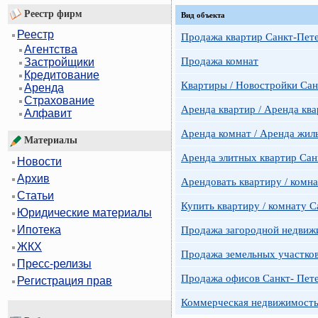
Реестр фирм
Вид объекта
Реестр
Продажа квартир Санкт-Пет
Агентства
Продажа комнат
Застройщики
Кредитование
Квартиры / Новостройки Сан
Аренда
Страхование
Аренда квартир / Аренда ква
Алфавит
Аренда комнат / Аренда жил
Материалы
Аренда элитных квартир Сан
Новости
Архив
Арендовать квартиру / комн
Статьи
Купить квартиру / комнату 
Юридические материалы
Ипотека
Продажа загородной недвижи
ЖКХ
Продажа земельных участко
Пресс-релизы
Продажа офисов Санкт- Пете
Регистрация прав
Коммерческая недвижимость