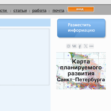
ости
статьи
работа
почта
|
|
|
|