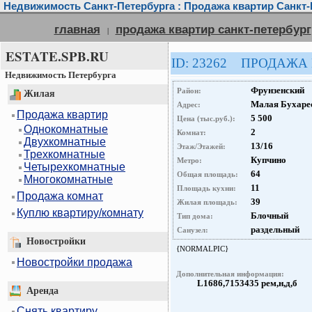
Недвижимость Санкт-Петербурга : Продажа квартир Санкт-
главная
продажа квартир санкт-петербург
|
ESTATE.SPB.RU
ID: 23262 ПРОДАЖА
Недвижимость Петербурга
Фрунзенский
Район:
Жилая
Малая Бухарес
Адрес:
Продажа квартир
5 500
Цена (тыс.руб.):
Однокомнатные
2
Комнат:
Двухкомнатные
13/16
Этаж/Этажей:
Трехкомнатные
Купчино
Метро:
Четырехкомнатные
64
Общая площадь:
Многокомнатные
11
Площадь кухни:
Продажа комнат
39
Жилая площадь:
Куплю квартиру/комнату
Блочный
Тип дома:
раздельный
Санузел:
Новостройки
{NORMALPIC}
Новостройки продажа
Дополнительная информация:
L1686,7153435 рем,н,д,б
Аренда
Снять квартиру