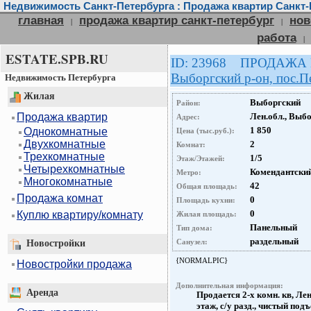
Недвижимость Санкт-Петербурга : Продажа квартир Санкт-
главная
продажа квартир санкт-петербург
нов
|
|
работа
|
ESTATE.SPB.RU
ID: 23968 ПРОДАЖА
Выборгский р-он, пос.П
Недвижимость Петербурга
Жилая
Выборгский
Район:
Продажа квартир
Лен.обл., Выб
Адрес:
1 850
Однокомнатные
Цена (тыс.руб.):
Двухкомнатные
2
Комнат:
Трехкомнатные
1/5
Этаж/Этажей:
Четырехкомнатные
Комендантский
Метро:
Многокомнатные
42
Общая площадь:
Продажа комнат
0
Площадь кухни:
0
Куплю квартиру/комнату
Жилая площадь:
Панельный
Тип дома:
раздельный
Санузел:
Новостройки
{NORMALPIC}
Новостройки продажа
Дополнительная информация:
Аренда
Продается 2-х комн. кв, Лен
этаж, с/у разд., чистый под