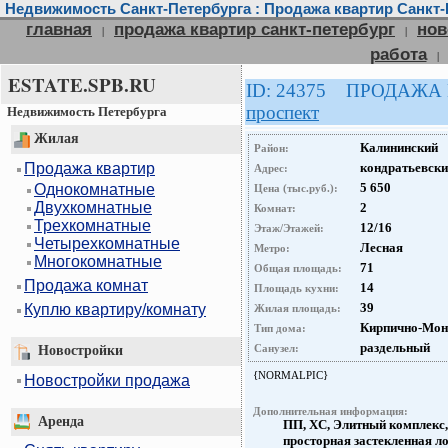
Недвижимость Санкт-Петербурга : Продажа квартир Санкт-
главная
продажа квартир санкт-петербург
нов
|
|
работа
|
ESTATE.SPB.RU
ID: 24375 ПРОДАЖА
проспект
Недвижимость Петербурга
Жилая
Калининский
Район:
Продажа квартир
кондратьевски
Адрес:
5 650
Однокомнатные
Цена (тыс.руб.):
Двухкомнатные
2
Комнат:
Трехкомнатные
12/16
Этаж/Этажей:
Четырехкомнатные
Лесная
Метро:
Многокомнатные
71
Общая площадь:
Продажа комнат
14
Площадь кухни:
39
Куплю квартиру/комнату
Жилая площадь:
Кирпично-Мон
Тип дома:
раздельный
Санузел:
Новостройки
{NORMALPIC}
Новостройки продажа
Дополнительная информация:
Аренда
ПП, ХС, Элитный комплекс,
просторная застекленная ло