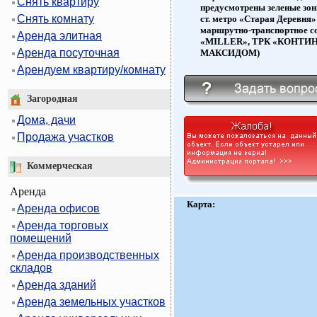
Снять квартиру
предусмотрены зеленые зо
Снять комнату
ст. метро «Старая Деревня
маршрутно-транспортное с
Аренда элитная
«MILLER», ТРК «КОНТИН
Аренда посуточная
МАКСИДОМ)
Арендуем квартиру/комнату
Загородная
Дома, дачи
Продажа участков
Коммерческая
Аренда
Карта:
Аренда офисов
Аренда торговых
помещений
Аренда производственных
складов
Аренда зданий
Аренда земельных участков