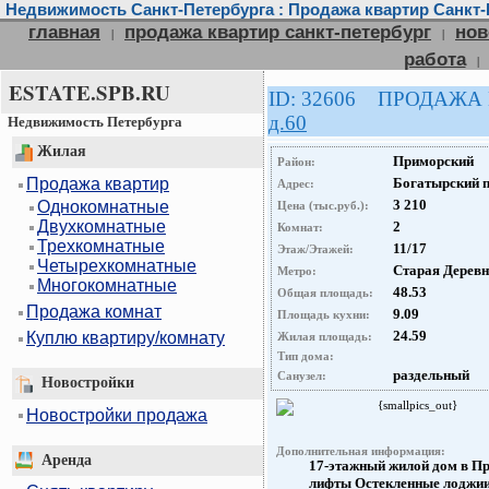
Недвижимость Санкт-Петербурга : Продажа квартир Санкт-
главная
продажа квартир санкт-петербург
нов
|
|
работа
|
ESTATE.SPB.RU
ID: 32606 ПРОДАЖА
д.60
Недвижимость Петербурга
Жилая
Приморский
Район:
Продажа квартир
Богатырский пр
Адрес:
3 210
Однокомнатные
Цена (тыс.руб.):
Двухкомнатные
2
Комнат:
Трехкомнатные
11/17
Этаж/Этажей:
Четырехкомнатные
Старая Дерев
Метро:
Многокомнатные
48.53
Общая площадь:
Продажа комнат
9.09
Площадь кухни:
24.59
Куплю квартиру/комнату
Жилая площадь:
Тип дома:
раздельный
Санузел:
Новостройки
{smallpics_out}
Новостройки продажа
Дополнительная информация:
Аренда
17-этажный жилой дом в П
лифты Остекленные лоджии