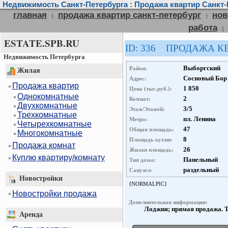
Недвижимость Санкт-Петербурга : Продажа квартир Санкт-
главная
продажа квартир санкт-петербург
нов
|
|
работа
|
ESTATE.SPB.RU
ID: 336 ПРОДАЖА К
Недвижимость Петербурга
Выборгский
Район:
Жилая
Сосновый Бор
Адрес:
Продажа квартир
1 850
Цена (тыс.руб.):
Однокомнатные
2
Комнат:
Двухкомнатные
3/5
Этаж/Этажей:
Трехкомнатные
пл. Ленина
Метро:
Четырехкомнатные
47
Общая площадь:
Многокомнатные
8
Площадь кухни:
Продажа комнат
26
Жилая площадь:
Куплю квартиру/комнату
Панельный
Тип дома:
раздельный
Санузел:
Новостройки
{NORMALPIC}
Новостройки продажа
Дополнительная информация:
Лоджия; прямая продажа. Т
Аренда