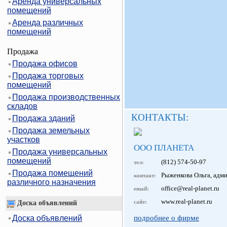
Аренда универсальных
помещений
Аренда различных
помещений
Продажа
Продажа офисов
Продажа торговых
помещений
Продажа производственных
складов
КОНТАКТЫ:
Продажа зданий
Продажа земельных
участков
ООО ПЛАНЕТА
Продажа универсальных
помещений
(812) 574-50-97
тел:
Продажа помещений
Рыженкова Ольга, адм
контакт:
различного назначения
office@real-planet.ru
email:
www.real-planet.ru
сайт:
Доска объявлений
Доска объявлений
подробнее о фирме