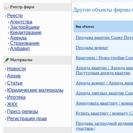
Реестр фирм
Другие объекты фирмы
Реестр
Агентства
Вид объекта
Застройщики
Кредитование
Продажа квартир Санкт-Пет
Аренда
Страхование
Продажа комнат
Алфавит
Квартиры / Новостройки Сан
Материалы
Аренда квартир / Аренда ква
Новости
Посуточная аренда квартир
Архив
Аренда комнат / Аренда жил
Статьи
Юридические материалы
Аренда элитных квартир Сан
Ипотека
Арендовать квартиру / комн
ЖКХ
Пресс-релизы
Купить квартиру / комнату 
Регистрация прав
Продажа загородной недвижи
участков /