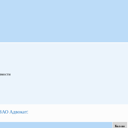
имости
:
ЗАО Адвокат
Кол-во