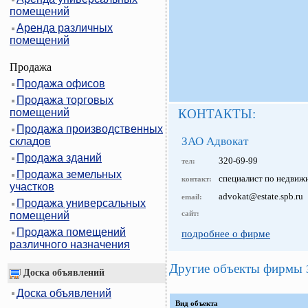
помещений
Аренда различных
помещений
Продажа
Продажа офисов
Продажа торговых
помещений
КОНТАКТЫ:
Продажа производственных
ЗАО Адвокат
складов
Продажа зданий
320-69-99
тел:
Продажа земельных
специалист по недвиж
контакт:
участков
advokat@estate.spb.ru
email:
Продажа универсальных
сайт:
помещений
Продажа помещений
подробнее о фирме
различного назначения
Другие объекты фирмы
Доска объявлений
Доска объявлений
Вид объекта