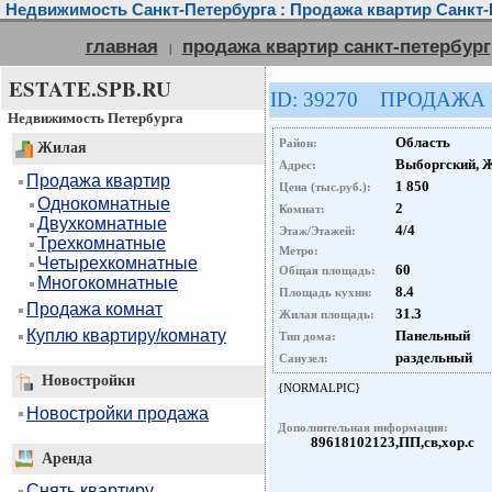
Недвижимость Санкт-Петербурга : Продажа квартир Санкт-
главная
продажа квартир санкт-петербург
|
ESTATE.SPB.RU
ID: 39270 ПРОДАЖА
Недвижимость Петербурга
Область
Район:
Жилая
Выборгский, 
Адрес:
Продажа квартир
1 850
Цена (тыс.руб.):
Однокомнатные
2
Комнат:
Двухкомнатные
4/4
Этаж/Этажей:
Трехкомнатные
Метро:
Четырехкомнатные
60
Общая площадь:
Многокомнатные
8.4
Площадь кухни:
Продажа комнат
31.3
Жилая площадь:
Куплю квартиру/комнату
Панельный
Тип дома:
раздельный
Санузел:
Новостройки
{NORMALPIC}
Новостройки продажа
Дополнительная информация:
89618102123,ПП,св,хор.с
Аренда
Снять квартиру