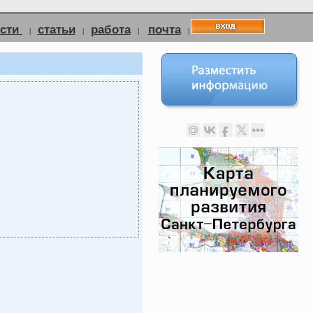
ости
статьи
работа
почта
|
|
|
|