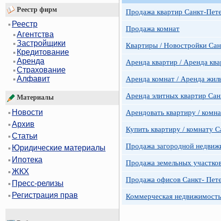
Реестр фирм
Продажа квартир Санкт-Пет
Реестр
Продажа комнат
Агентства
Застройщики
Квартиры / Новостройки Сан
Кредитование
Аренда
Аренда квартир / Аренда ква
Страхование
Алфавит
Аренда комнат / Аренда жил
Аренда элитных квартир Сан
Материалы
Новости
Арендовать квартиру / комн
Архив
Купить квартиру / комнату 
Статьи
Продажа загородной недвижи
Юридические материалы
Ипотека
Продажа земельных участко
ЖКХ
Продажа офисов Санкт- Пете
Пресс-релизы
Регистрация прав
Коммерческая недвижимость