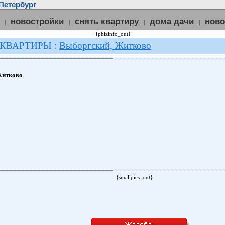
Петербург
новостройки
снять квартиру
дома дачи
нов
|
|
|
|
{phizinfo_out}
 КВАРТИРЫ :
Выборгский, Житково
Житково
{smallpics_out}